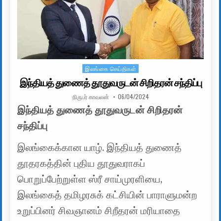
இலங்கை செய்திகள்
Posted in
இந்தியத் துணைத் தூதுவருடன் சிறிதரன் சந்திப்பு
AUTHOR:
PUBLISHED DATE:
நிருபர் காவலன்
06/04/2024
இந்தியத் துணைத் தூதுவருடன் சிறிதரன்
சந்திப்பு
இலங்கைக்கான யாழ். இந்தியத் துணைத்
தூதரகத்தின் புதிய தூதுவராகப்
பொறுப்பேற்றுள்ள ஸ்ரீ சாய்முரளியை,
இலங்கைத் தமிழரசுக் கட்சியின் பாராளுமன்ற
உறுப்பினர் சிவஞானம் சிறீதரன் மரியாதை