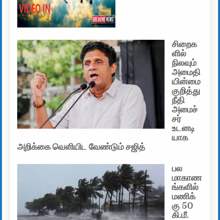
சிறைக
ளில்
நிலவும்
அமைதி
யின்மை
குறித்து
நீதி
அமைச்
சர்
உடனடி
யாக
அறிக்கை வெளியிட வேண்டும் சஜித்
பல
மாகாண
ங்களில்
மணிக்
கு 50
கி.மீ.