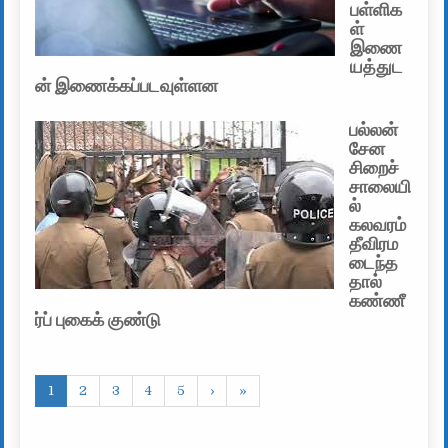
பள்ளிக
ள்
இணை
யத்துட
ன் இணைக்கப்படவுள்ளன
பல்லன்
சேன
சிறைச்
சாலையி
ல்
கலவரம்
தீவிரம
டைந்த
தால்
கண்ணீ
ர்ப் புகைக் குண்டு
1
2
3
4
5
›
»