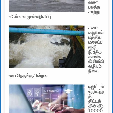
வரை
பலத்த
காற்று
வீசும் என முன்னறிவிப்பு
கனம
ழையால்
மத்திய
மலைப்ப
குதி
நீர்த்தே
க்கங்க
ள் நிரம்பி
வழியும்
நிலை
யை நெருங்குகின்றன
டிஜிட்டல்
உருமாற்ற
த்
திட்டத்
தின் கீழ்
10000