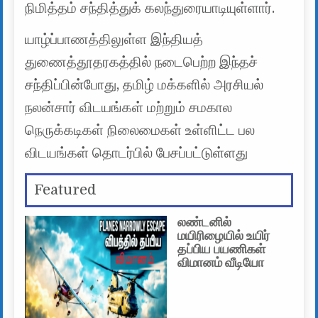
நிமித்தம் சந்தித்துக் கலந்துரையாடியுள்ளார்.
யாழ்ப்பாணத்திலுள்ள இந்தியத்
துணைத்தூதரகத்தில் நடைபெற்ற இந்தச்
சந்திப்பின்போது, தமிழ் மக்களில் அரசியல்
நலன்சார் விடயங்கள் மற்றும் சமகால
நெருக்கடிகள் நிலைமைகள் உள்ளிட்ட பல
விடயங்கள் தொடர்பில் பேசப்பட்டுள்ளது
Featured
லண்டனில்
மயிரிழையில் உயிர்
தப்பிய பயணிகள்
விமானம் வீடியோ