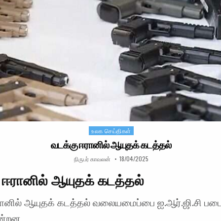
உலக செய்திகள்
Posted in
வடக்கு ஈரானில் ஆயுதக் கடத்தல்
AUTHOR:
PUBLISHED DATE:
நிருபர் காவலன்
18/04/2025
 ஈரானில் ஆயுதக் கடத்தல்
ரானில் ஆயுதக் கடத்தல் வலையமைப்பை ஐ.ஆர்.ஜி.சி பட
ன்றன