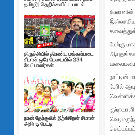
தமிழர்| தெறிக்கவிட்ட பாடல்
கிலானின்
இஸ்லாமிய 
கலைத்துள
மேற்கு மா
ஆயுதங்கள
திருச்சியில் திரண்ட மக்கள்படை
சீமான் ஒரே மேடையில் 234
வலையமைப்
வேட்பாளர்கள்
நாட்டின் ப
பேரில் ஆய
வெள்ளிக்
குற்றவாளி
நான் தேர்தலில் நிற்கிறேன் சீமான்
வெடிமருந்
அதிரடி பேட்டி
செய்யப்பட