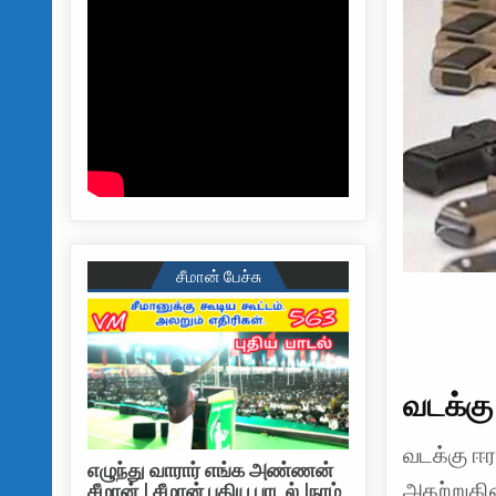
சீமான் பேச்சு
வடக்கு
வடக்கு ஈ
எழுந்து வாரார் எங்க அண்ணன்
அகற்றுகி
சீமான் | சீமான் புதிய பாடல் |நாம்