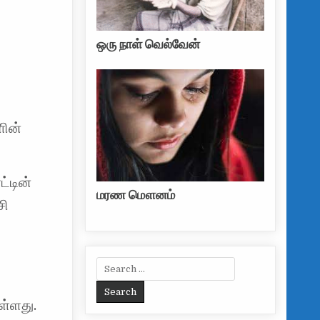
ை
ஒரு நாள் வெல்வேன்
ளின்
ட்டின்
மரண மௌனம்
சி
Search for:
ள்ளது.