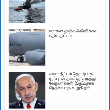
ஈரானை தாக்க அமெரிக்கா
புதிய திட்டம்
காசா திட்டம் தொடர்பாக
டிரம்புடன் தனக்கு ‘கருத்து
வேறுபாடுகள்’ இருப்பதாக
நெதன்யாகு கூறுகிறார்