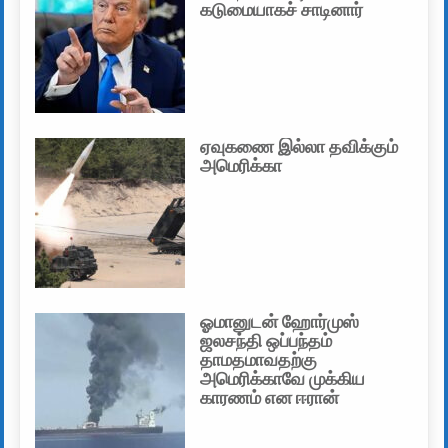
கடுமையாகச் சாடினார்
ஏவுகணை இல்லா தவிக்கும்
அமெரிக்கா
ஓமானுடன் ஹோர்முஸ்
ஜலசந்தி ஒப்பந்தம்
தாமதமாவதற்கு
அமெரிக்காவே முக்கிய
காரணம் என ஈரான்