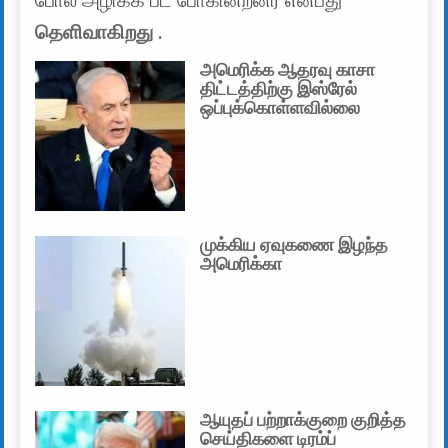
போல அழிக்க பட போகின்றனர் என்பது
தெளிவாகிறது
.
அமெரிக்க ஆதரவு காசா
திட்டத்திற்கு இஸ்ரேல்
ஒப்புக்கொள்ளவில்லை
முக்கிய ஏவுகணை இழந்த
அமெரிக்கா
ஆயுதப் பற்றாக்குறை குறித்த
செய்திகளை டிரம்ப்