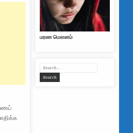
மரண மௌனம்
Search for:
ணெய்
லாதிக்க