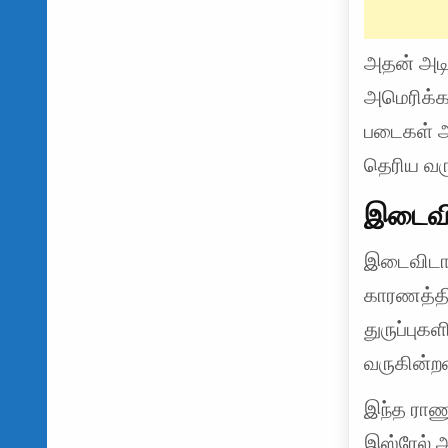
அதன் அடிப
அமெரிக்கா
படைகள் அங
தெரிய வர
இடைவி
இடைவிடாத
காரணத்தி
துருப்புக
வருகின்றன
இந்த ராண
இஸ்ரேல் அ