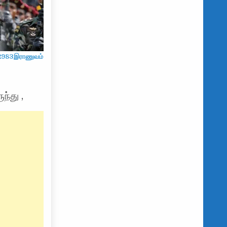
ய 2983இராணுவம்
்து ,