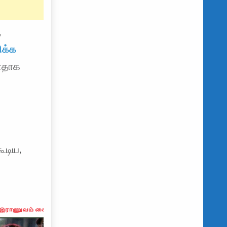
,
க்க
்ளதாக
ூடிய,