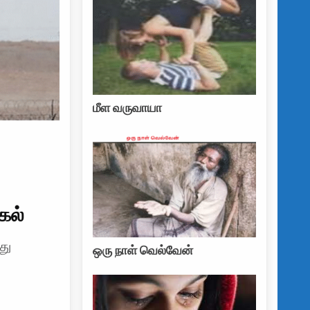
மீள வருவாயா
கல்
து
ஒரு நாள் வெல்வேன்