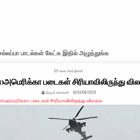
்லப்பா பாடல்கள் கேட்க இதில் அழுத்துங்க
POSTED IN
உலக செய்திகள்
0அமெரிக்கா படைகள் சிரியாவிலிருந்து வில
AUTHOR:
PUBLISHED DATE:
நிருபர் காவலன்
03/06/2025