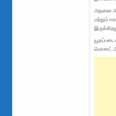
அதனை அடு
மற்றும் ஈ
இருக்கிறத
யூதப்படை
மொசாட் அ