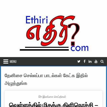
Skip to content
MENU
தேனிசை செல்லப்பா பாடல்கள் கேட்க இதில்
அழுத்துங்க
POSTED IN
இலங்கை செய்திகள்
வெள்ளத்தில் மிதக்கு கிளிநொச்சி –