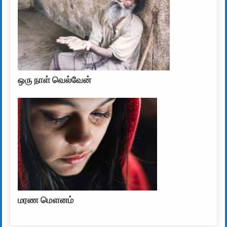
ஒரு நாள் வெல்வேன்
மரண மௌனம்