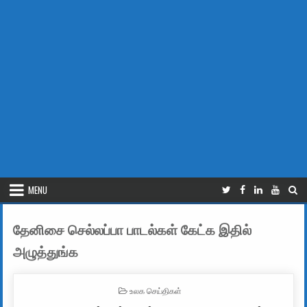
MENU
தேனிசை செல்லப்பா பாடல்கள் கேட்க இதில்
அழுத்துங்க
POSTED IN
உலக செய்திகள்