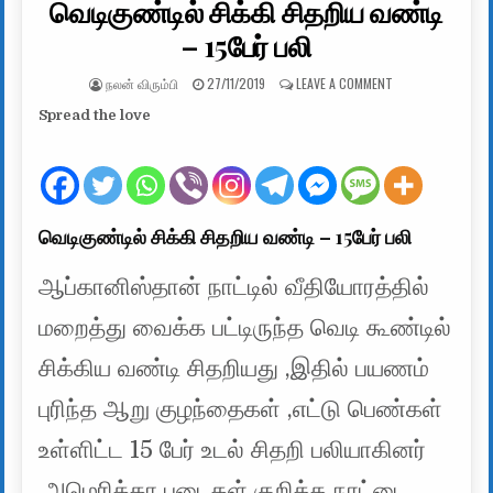
வெடிகுண்டில் சிக்கி சிதறிய வண்டி
– 15பேர் பலி
AUTHOR:
PUBLISHED DATE:
ON வெடிகுண்டில் சி
நலன் விரும்பி
27/11/2019
LEAVE A COMMENT
Spread the love
வெடிகுண்டில் சிக்கி சிதறிய வண்டி – 15பேர் பலி
ஆப்கானிஸ்தான் நாட்டில் வீதியோரத்தில்
மறைத்து வைக்க பட்டிருந்த வெடி கூண்டில்
சிக்கிய வண்டி சிதறியது ,இதில் பயணம்
புரிந்த ஆறு குழந்தைகள் ,எட்டு பெண்கள்
உள்ளிட்ட 15 பேர் உடல் சிதறி பலியாகினர்
,அமெரிக்கா படைகள் குறித்த நாட்டை