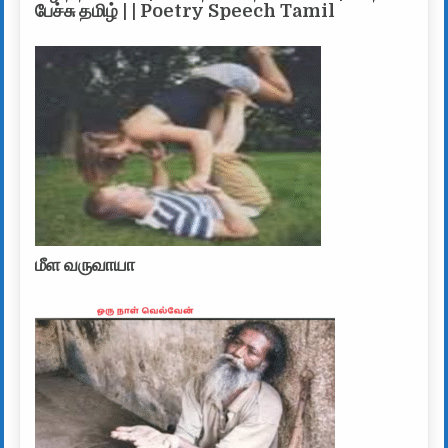
பேச்சு தமிழ் | | Poetry Speech Tamil
மீள வருவாயா