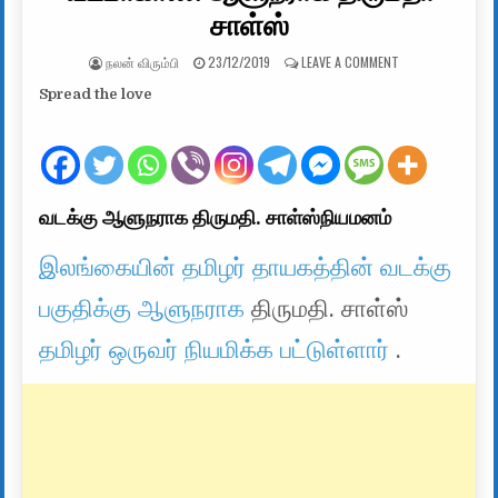
சாள்ஸ்
AUTHOR:
PUBLISHED DATE:
ON வடமாகாண ஆளு
நலன் விரும்பி
23/12/2019
LEAVE A COMMENT
Spread the love
வடக்கு ஆளுநராக திருமதி. சாள்ஸ்நியமனம்
இலங்கையின் தமிழர் தாயகத்தின் வடக்கு
பகுதிக்கு ஆளுநராக
திருமதி. சாள்ஸ்
தமிழர் ஒருவர் நியமிக்க பட்டுள்ளார்
.