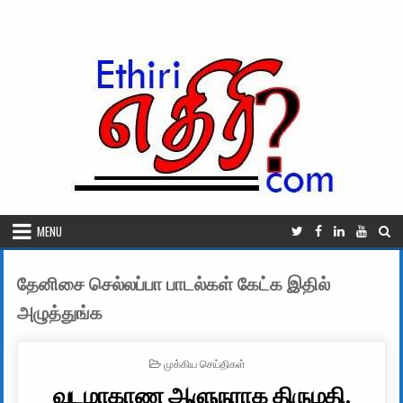
Skip to content
MENU
தேனிசை செல்லப்பா பாடல்கள் கேட்க இதில்
அழுத்துங்க
POSTED IN
முக்கிய செய்திகள்
வடமாகாண ஆளுநராக திருமதி.