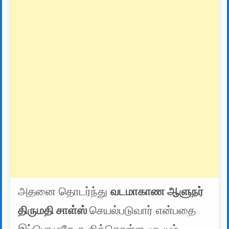
அதனை தொடர்ந்து
வடமாகாண ஆளுநர்
திருமதி சாள்ஸ்
செயல்படுவார் என்பதை