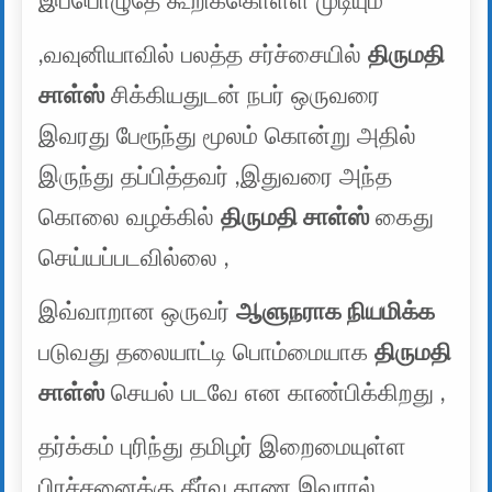
இப்பொழுதே கூறிக்கொள்ள முடியும்
,வவுனியாவில் பலத்த சர்ச்சையில்
திருமதி
சாள்ஸ்
சிக்கியதுடன் நபர் ஒருவரை
இவரது பேரூந்து மூலம் கொன்று அதில்
இருந்து தப்பித்தவர் ,இதுவரை அந்த
கொலை வழக்கில்
திருமதி சாள்ஸ்
கைது
செய்யப்படவில்லை ,
இவ்வாறான ஒருவர்
ஆளுநராக நியமிக்க
படுவது தலையாட்டி பொம்மையாக
திருமதி
சாள்ஸ்
செயல் படவே என காண்பிக்கிறது ,
தர்க்கம் புரிந்து தமிழர் இறைமையுள்ள
பிரச்சனைக்கு தீர்வு காண இவரால்