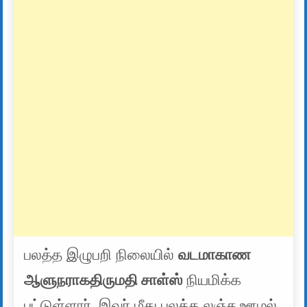
பலத்த இழுபறி நிலையில்
வடமாகாண
ஆளுநராகதிருமதி சாள்ஸ்
நியமிக்க
பட்டுள்ளார் ,இவர் மீது பலத்த லஞ்ச ஊழல்