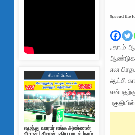
Spread the l
,,தா,ம் 
ஆண்டுகளு
என பிரதம
சீமான் பேச்சு
ஆட்சி கா
என்பதற்க
பகுதியில
எழுந்து வாரார் எங்க அண்ணன்
சீமான் | சீமான் புதிய பாடல் |நாம்