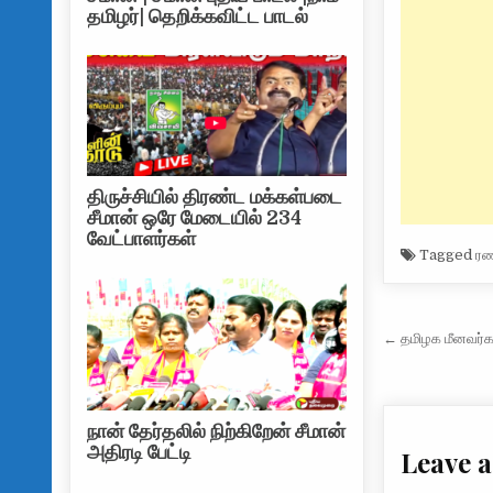
தமிழர்| தெறிக்கவிட்ட பாடல்
திருச்சியில் திரண்ட மக்கள்படை
சீமான் ஒரே மேடையில் 234
வேட்பாளர்கள்
Tagged
ரண
Post na
← தமிழக மீனவர்கள
நான் தேர்தலில் நிற்கிறேன் சீமான்
அதிரடி பேட்டி
Leave a