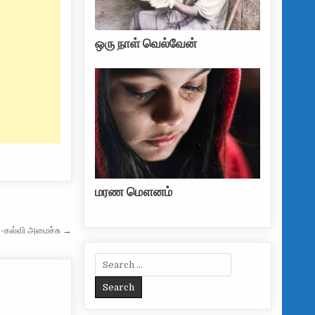
ஒரு நாள் வெல்வேன்
மரண மௌனம்
 -கல்வி அமைச்சு →
Search for: