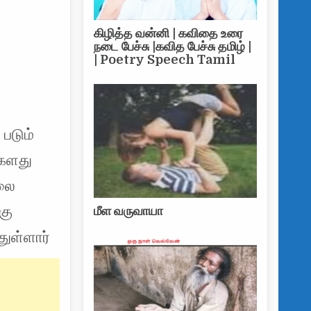
ர்கள் காணிகள் இரண்டு வருடத்தில் விடுவிக்க படும் – ரணில் கூப்பாடு
கிழித்த வன்னி | கவிதை உரை
நடை பேச்சு |கவித பேச்சு தமிழ் |
| Poetry Speech Tamil
படும்
்களது
்லை
கு
மீள வருவாயா
ுள்ளார்