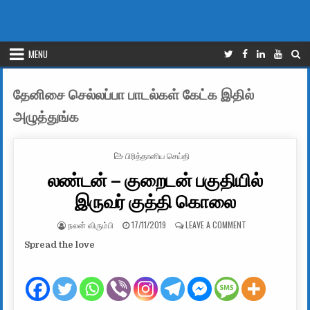
MENU
தேனிசை செல்லப்பா பாடல்கள் கேட்க இதில்
அழுத்துங்க
POSTED IN
பிரித்தானிய செய்தி
லண்டன் – குறைடன் பகுதியில்
இருவர் குத்தி கொலை
AUTHOR:
PUBLISHED DATE:
ON லண்டன் – குறை
நலன் விரும்பி
17/11/2019
LEAVE A COMMENT
Spread the love