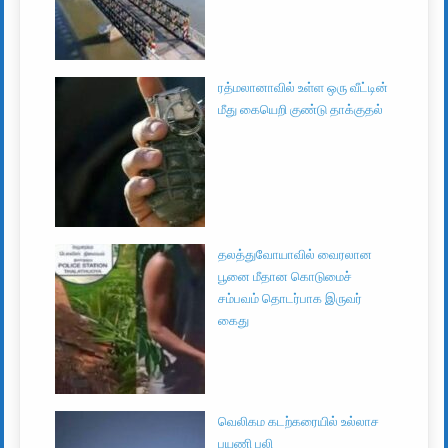
ரத்மலானாவில் உள்ள ஒரு வீட்டின்
மீது கையெறி குண்டு தாக்குதல்
தலத்துவோயாவில் வைரலான
பூனை மீதான கொடுமைச்
சம்பவம் தொடர்பாக இருவர்
கைது
வெலிகம கடற்கரையில் உல்லாச
பயணி பலி