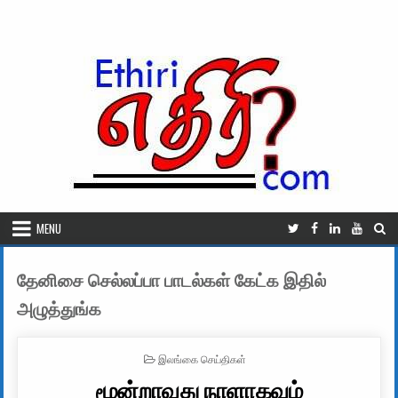
Skip to content
MENU
தேனிசை செல்லப்பா பாடல்கள் கேட்க இதில்
அழுத்துங்க
POSTED IN
இலங்கை செய்திகள்
மூன்றாவது நாளாகவும்