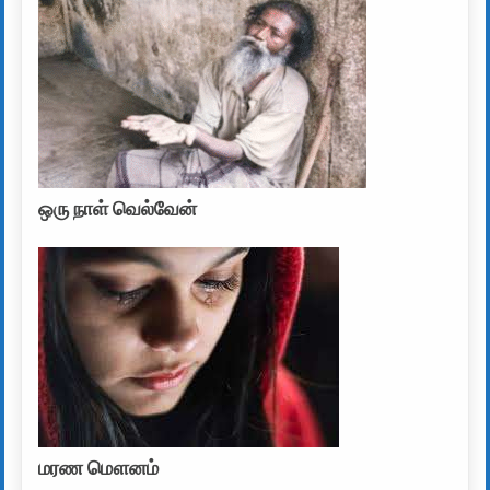
ஒரு நாள் வெல்வேன்
மரண மௌனம்