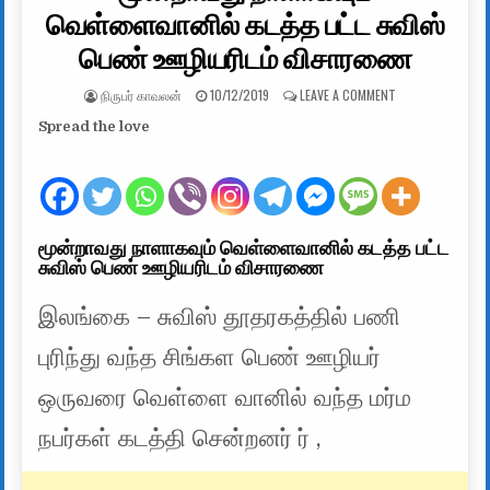
வெள்ளைவானில் கடத்த பட்ட சுவிஸ்
பெண் ஊழியரிடம் விசாரணை
AUTHOR:
PUBLISHED DATE:
ON மூன்றாவது ந
நிருபர் காவலன்
10/12/2019
LEAVE A COMMENT
Spread the love
மூன்றாவது நாளாகவும் வெள்ளைவானில் கடத்த பட்ட
சுவிஸ் பெண் ஊழியரிடம் விசாரணை
இலங்கை – சுவிஸ் தூதரகத்தில் பணி
புரிந்து வந்த சிங்கள பெண் ஊழியர்
ஒருவரை வெள்ளை வானில் வந்த மர்ம
நபர்கள் கடத்தி சென்றனர் ர் ,