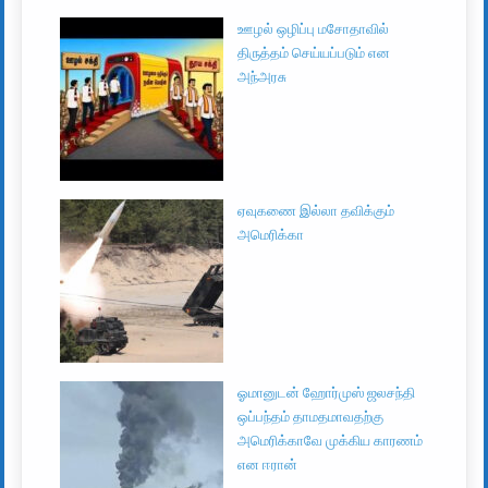
ஊழல் ஒழிப்பு மசோதாவில்
திருத்தம் செய்யப்படும் என
அந்அரசு
ஏவுகணை இல்லா தவிக்கும்
அமெரிக்கா
ஓமானுடன் ஹோர்முஸ் ஜலசந்தி
ஒப்பந்தம் தாமதமாவதற்கு
அமெரிக்காவே முக்கிய காரணம்
என ஈரான்