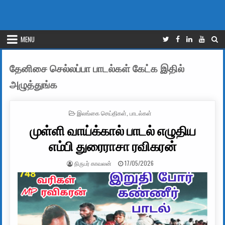
MENU
தேனிசை செல்லப்பா பாடல்கள் கேட்க இதில்
அழுத்துங்க
POSTED IN
இலங்கை செய்திகள்
,
பாடல்கள்
முள்ளி வாய்க்கால் பாடல் எழுதிய
எம்பி துரைராசா ரவிகரன்
AUTHOR:
PUBLISHED DATE:
நிருபர் காவலன்
17/05/2026