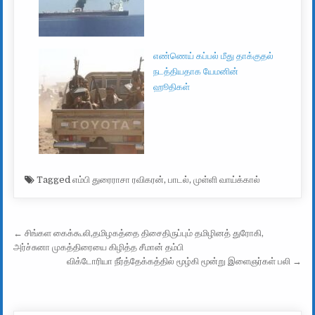
எண்ணெய் கப்பல் மீது தாக்குதல்
நடத்தியதாக யேமனின்
ஹூதிகள்
Tagged
எம்பி துரைராசா ரவிகரன்
,
பாடல்
,
முள்ளி வாய்க்கால்
Post navigation
← சிங்கள கைக்கூலி,தமிழகத்தை திசைதிருப்பும் தமிழினத் துரோகி,
அர்ச்சுனா முகத்திரையை கிழித்த சீமான் தம்பி
விக்டோரியா நீர்த்தேக்கத்தில் மூழ்கி மூன்று இளைஞர்கள் பலி →