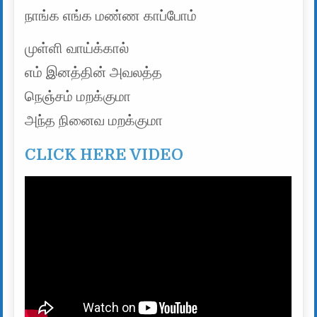
நாங்க எங்க மண்ண காப்போம்
முள்ளி வாய்க்கால்
எம் இனத்தின் அவலத்த
நெஞ்சம் மறக்குமா
அந்த நினைவ மறக்குமா
CLICK HERE VIDEO