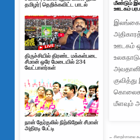
மீண்டும் இ
தமிழர்| தெறிக்கவிட்ட பாடல்
ஊடகம் பரபர
இலங்கையி
அதிகாரத்
ஊடகம் ஒ
திருச்சியில் திரண்ட மக்கள்படை
உலகநாடுக
சீமான் ஒரே மேடையில் 234
வேட்பாளர்கள்
அவதானிக
குவித்து
கொலைகள்
மீளவும் 
நான் தேர்தலில் நிற்கிறேன் சீமான்
அதிரடி பேட்டி
Post na
← சிறைச்சாலை கூ