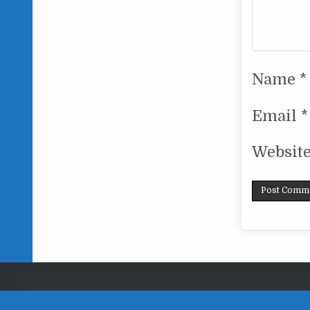
Name
*
Email
*
Websit