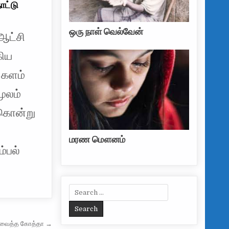
ாட்டு
ஒரு நாள் வெல்வேன்
 ஆட்சி
கிய
 களம்
மூலம்
 கொன்று
மரண மௌனம்
்பல்
Search for:
ற வைத்த கோத்தா →