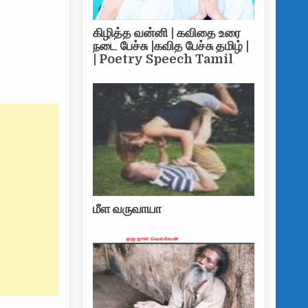
கையை ஆட்சியை செய்ய துடிக்கும் மகிந்த கும்பல் – வெளிநாட்டு ஊடகம் பரபரப்பு
கிழித்த வன்னி | கவிதை உரை
நடை பேச்சு |கவித பேச்சு தமிழ் |
| Poetry Speech Tamil
மீள வருவாயா