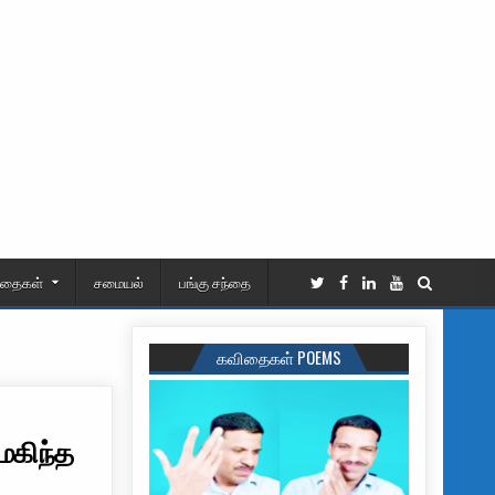
ிதைகள்
சமையல்
பங்கு சந்தை
கவிதைகள் POEMS
மகிந்த