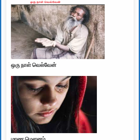
ஒரு நாள் வெல்வேன்
மரண மௌனம்