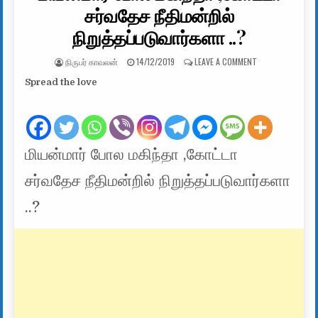
சர்வதேச நீதிமன்றில்
நிறுத்தப்படுவார்களா ..?
AUTHOR:
PUBLISHED DATE:
ON மியன்மார் போல
நிருபர் காவலன்
14/12/2019
LEAVE A COMMENT
Spread the love
மியன்மார் போல மகிந்தா ,கோட்டா
சர்வதேச நீதிமன்றில் நிறுத்தப்படுவார்களா
..?