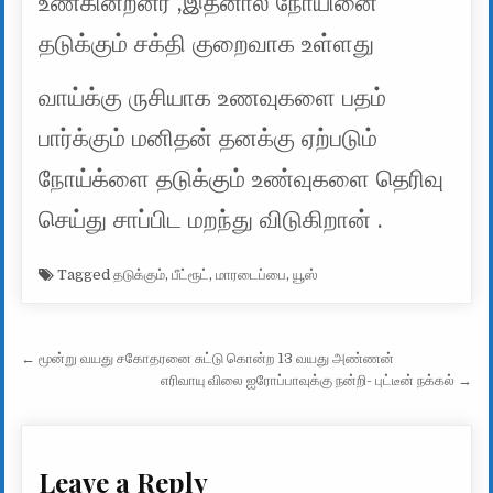
உண்கின்றனர் ,இதனால் நோயினை
தடுக்கும் சக்தி குறைவாக உள்ளது
வாய்க்கு ருசியாக உணவுகளை பதம்
பார்க்கும் மனிதன் தனக்கு ஏற்படும்
நோய்க்ளை தடுக்கும் உண்வுகளை தெரிவு
செய்து சாப்பிட மறந்து விடுகிறான் .
Tagged
தடுக்கும்
,
பீட்ரூட்
,
மாரடைப்பை
,
யூஸ்
Post navigation
← மூன்று வயது சகோதரனை சுட்டு கொன்ற 13 வயது அண்ணன்
எரிவாயு விலை ஐரோப்பாவுக்கு நன்றி- புட்டீன் நக்கல் →
Leave a Reply