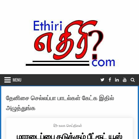
Skip to content
MENU
தேனிசை செல்லப்பா பாடல்கள் கேட்க இதில்
அழுத்துங்க
POSTED IN
உலக செய்திகள்
மாரடைப்பை தடுக்கும் பீட்ரூட் யூஸ்