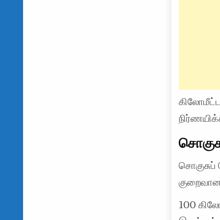
கிலோமீட்ட
நிர்ணயிக்
சொகுசு
சொகுசுப்
குறைவான 
100 கிலோம