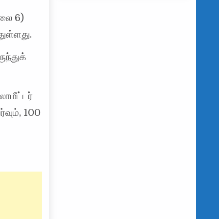
ூலை 6)
துள்ளது.
ுந்துக்
ோமீட்டர்
வும், 100