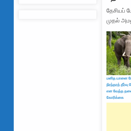
தேசியப் 
முதல் அமல
மனித யானை ம
நிரந்தரத் தீர்வு
என வேத்த தல
கோரிக்கை