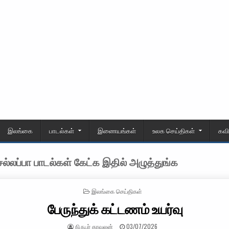
இலங்கை
பாடல்கள்
இணையங்கள்
உலக செய்திகள்
கவ
்லப்பா பாடல்கள் கேட்க இதில் அழுத்துங்க
POSTED IN
இலங்கை செய்திகள்
பேருந்துக் கட்டணம் உயர்வு
AUTHOR:
PUBLISHED DATE:
நிருபர் காவலன்
03/07/2026