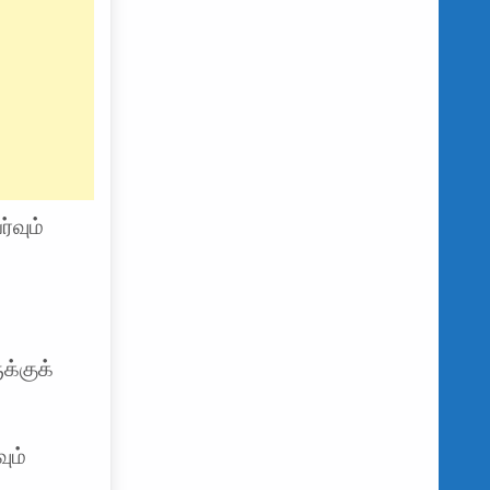
்வும்
க்குக்
ும்