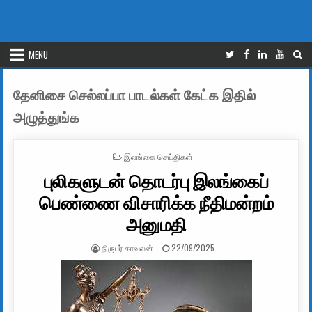
MENU
தேனிசை செல்லப்பா பாடல்கள் கேட்க இதில்
அழுத்துங்க
POSTED IN
இலங்கை செய்திகள்
புலிகளுடன் தொடர்பு இலங்கைப்
பெண்ணை விசாரிக்க நீதிமன்றம்
அனுமதி
AUTHOR:
PUBLISHED DATE:
நிருபர் காவலன்
22/09/2025