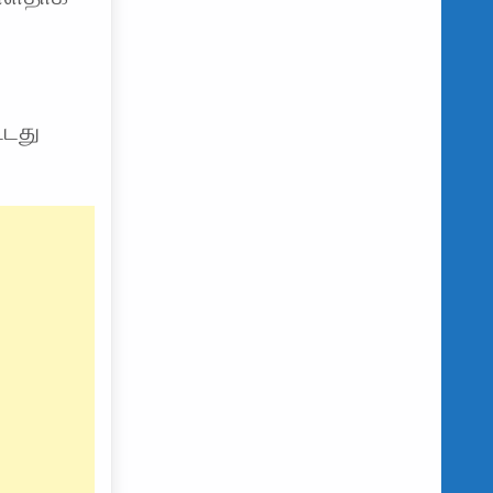
ை
்டது