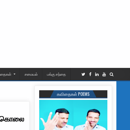
ிதைகள்
சமையல்
பங்கு சந்தை
கவிதைகள் POEMS
டுக்கொலை
டில் அமேசான் காடுகள் ஆர்வலர் சுட்டுக்கொலை