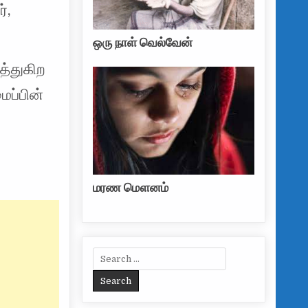
்,
ஒரு நாள் வெல்வேன்
த்துகிற
ைப்பின்
மரண மௌனம்
Search for: