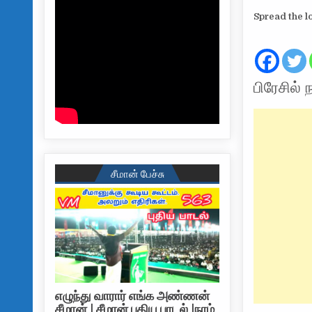
Spread the l
பிரேசில்
சீமான் பேச்சு
எழுந்து வாரார் எங்க அண்ணன்
சீமான் | சீமான் புதிய பாடல் |நாம்