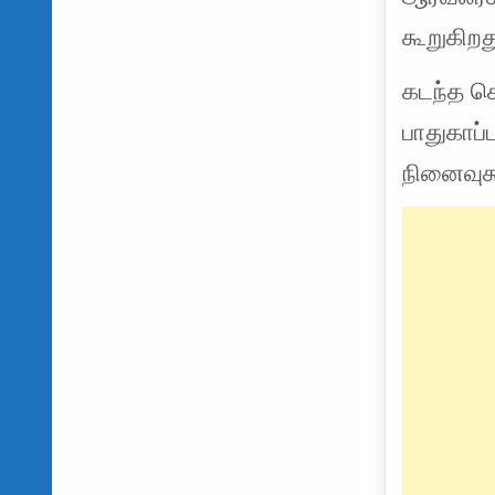
கூறுகிறத
கடந்த செ
பாதுகாப்
நினைவுக