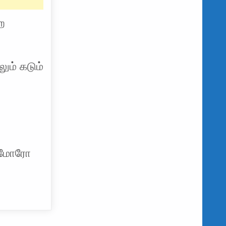
ற
ும் கடும்
யோ மோரோ