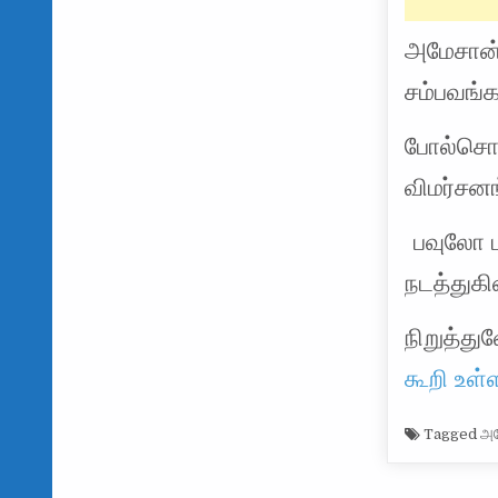
அமேசான்
சம்பவங்கள
போல்சொனா
விமர்சன
பவுலோ
நடத்துகி
நிறுத்து
கூறி உள்ள
Tagged
அம