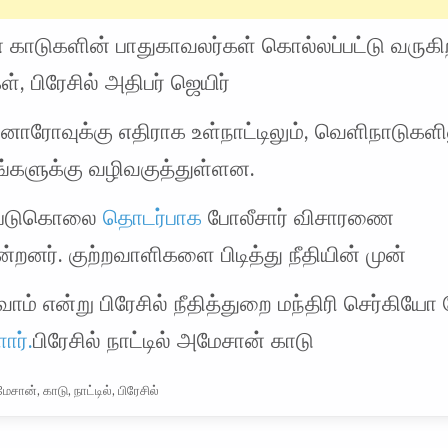
 காடுகளின் பாதுகாவலர்கள் கொல்லப்பட்டு வருகி
், பிரேசில் அதிபர் ஜெயிர்
ரோவுக்கு எதிராக உள்நாட்டிலும், வெளிநாடுகளில
ங்களுக்கு வழிவகுத்துள்ளன.
 படுகொலை
தொடர்பாக
போலீசார் விசாரணை
ன்றனர். குற்றவாளிகளை பிடித்து நீதியின் முன்
வோம் என்று பிரேசில் நீதித்துறை மந்திரி செர்கி
ார்.
பிரேசில் நாட்டில் அமேசான் காடு
ேசான்
,
காடு
,
நாட்டில்
,
பிரேசில்