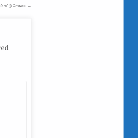
வம் சுட்டு கொலை →
red