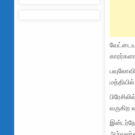
வேட்டைய
காரர்களால
பவுலோவி
மத்தியில
பிரேசிலி
வருகிற 
இன்டர்நே
ஆர்வலர்க