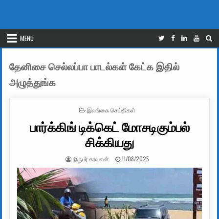
MENU
தேனிசை செல்லப்பா பாடல்கள் கேட்க இதில்
அழுத்துங்க
POSTED IN
இலங்கை செய்திகள்
பார்க்கிங் டிக்கெட் மோசடிகும்பல்
சிக்கியது
AUTHOR:
PUBLISHED DATE:
நிருபர் காவலன்
11/08/2025