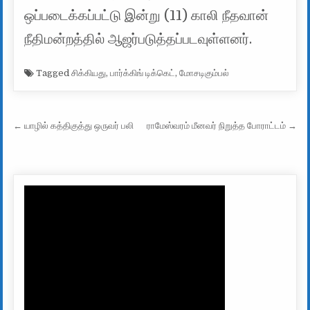
ஒப்படைக்கப்பட்டு இன்று (11) காலி நீதவான்
நீதிமன்றத்தில் ஆஜர்படுத்தப்படவுள்ளனர்.
Tagged
சிக்கியது
,
பார்க்கிங் டிக்கெட்
,
மோசடிகும்பல்
Post navigation
← யாழில் கத்திகுத்து ஒருவர் பலி
ராமேஸ்வரம் மீனவர் நிறுத்த போராட்டம் →