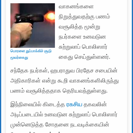
வாகனங்களை
நிறுத்துவதற்கு பணம்
வசூலித்த மூன்று
நபர்களை உனவடுன
சுற்றுலாப் பொலிஸார்
பொரளை துப்பாக்கிச் சூடு
கைது செய்துள்ளனர்.
மூவர்கைது
சந்தேக நபர்கள், ஹபராதுவ பிரதேச சபையின்
அதிகாரிகள் என்று கூறி வாகனங்களிலிருந்து
பணம் வசூலித்ததாக தெரியவந்துள்ளது.
இந்நிலையில் கிடைத்த
ரகசிய
தகவலின்
அடிப்படையில் உனவடுன சுற்றுலாப் பொலிஸார்
முன்னெடுத்த சோதனை நடவடிக்கையின்