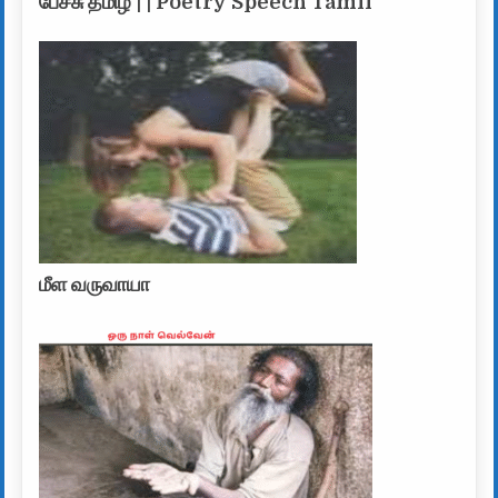
பேச்சு தமிழ் | | Poetry Speech Tamil
மீள வருவாயா