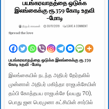
பயங்கரவாதத்தை ஒடுக்க
இலங்கைக்கு ரூ.359 கோடி உதவி
-மோடி
AUTHOR:
PUBLISHED DATE:
ON பயங்கரவாதத்த
நிருபர் காவலன்
30/11/2019
LEAVE A COMMENT
Spread the love
பயங்கரவாதத்தை ஒடுக்க இலங்கைக்கு ரூ.359
கோடி உதவி -மோடி
இலங்கையில் நடந்த அதிபர் தேர்தலில்
முன்னாள் அதிபர் மகிந்தா ராஜபக்சேயின்
தம்பி கோத்தபய ராஜபக்சே (வயது 70),
பொது ஜன பெரமுனா கட்சியின் சார்பில்