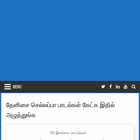
MENU
தேனிசை செல்லப்பா பாடல்கள் கேட்க இதில்
அழுத்துங்க
POSTED IN
இலங்கை செய்திகள்