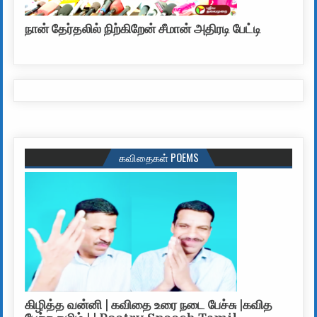
நான் தேர்தலில் நிற்கிறேன் சீமான் அதிரடி பேட்டி
கவிதைகள் POEMS
கிழித்த வன்னி | கவிதை உரை நடை பேச்சு |கவித