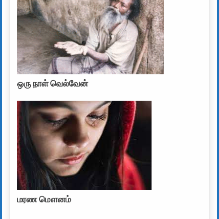
ஒரு நாள் வெல்வேன்
மரண மௌனம்