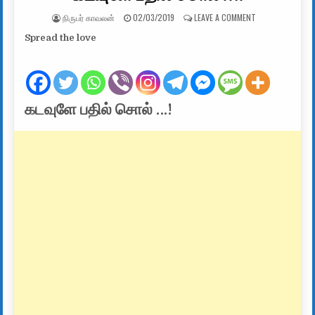
AUTHOR:
PUBLISHED DATE:
ON கடவுளே பதில்
நிருபர் காவலன்
02/03/2019
LEAVE A COMMENT
Spread the love
கடவுளே பதில் சொல் …!