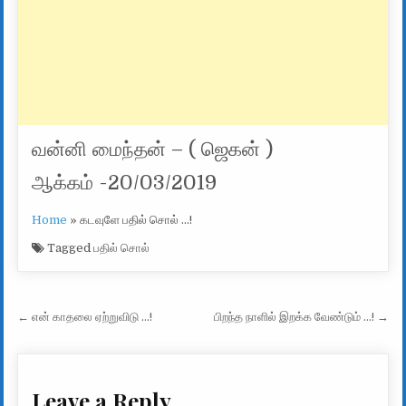
வன்னி மைந்தன் – ( ஜெகன் )
ஆக்கம் -20/03/2019
Home
»
கடவுளே பதில் சொல் …!
Tagged
பதில் சொல்
Post navigation
← என் காதலை ஏற்றுவிடு …!
பிறந்த நாளில் இறக்க வேண்டும் …! →
Leave a Reply