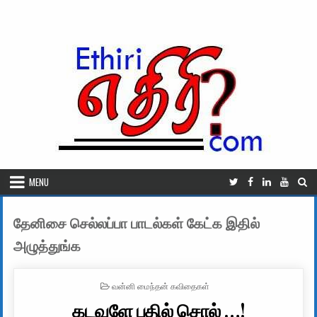
Skip to content
MENU
தேனிசை செல்லப்பா பாடல்கள் கேட்க இதில்
அழுத்துங்க
POSTED IN
வன்னி மைந்தன் கவிதைகள்
கடவுளே பதில் சொல் …!