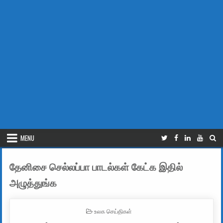
MENU
தேனிசை செல்லப்பா பாடல்கள் கேட்க இதில்
அழுத்துங்க
POSTED IN
உலக செய்திகள்