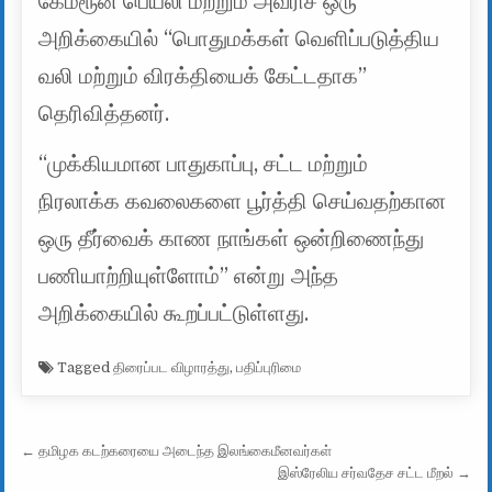
கேமரூன் பெய்லி மற்றும் அவ்ரிச் ஒரு
அறிக்கையில் “பொதுமக்கள் வெளிப்படுத்திய
வலி மற்றும் விரக்தியைக் கேட்டதாக”
தெரிவித்தனர்.
“முக்கியமான பாதுகாப்பு, சட்ட மற்றும்
நிரலாக்க கவலைகளை பூர்த்தி செய்வதற்கான
ஒரு தீர்வைக் காண நாங்கள் ஒன்றிணைந்து
பணியாற்றியுள்ளோம்” என்று அந்த
அறிக்கையில் கூறப்பட்டுள்ளது.
Tagged
திரைப்பட விழாரத்து
,
பதிப்புரிமை
Post navigation
← தமிழக கடற்கரையை அடைந்த இலங்கைமீனவர்கள்
இஸ்ரேலிய சர்வதேச சட்ட மீறல் →