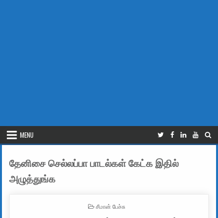
MENU
தேனிசை செல்லப்பா பாடல்கள் கேட்க இதில்
அழுத்துங்க
POSTED IN
சீமான் பேச்சு