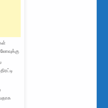
கள்
ிலோவுக்கு
ை
ிரட்டி
்
ுவதாக