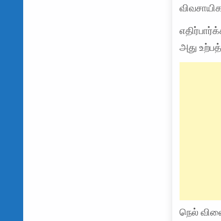
விவசாயிகள
எதிர்பார்
அது உற்பத
நெல் விலை