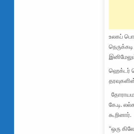
உலகப் பொர
நெருக்கட
இனிமேலும
ஹெக்டர் க
தரவுகளின
தோராயமாக
கே.டி. ல
கூறினார்.
“ஒரு கிலோ