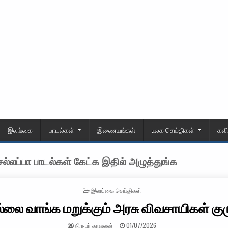
இலங்கை
பாடல்கள்
இணையங்கள்
உலக செய்திகள்
கவ
்லப்பா பாடல்கள் கேட்க இதில் அழுத்துங்க
POSTED IN
இலங்கை செய்திகள்
்லை வாங்க மறுக்கும் அரசு விவசாயிகள் கும
AUTHOR:
PUBLISHED DATE:
நிருபர் காவலன்
01/07/2026