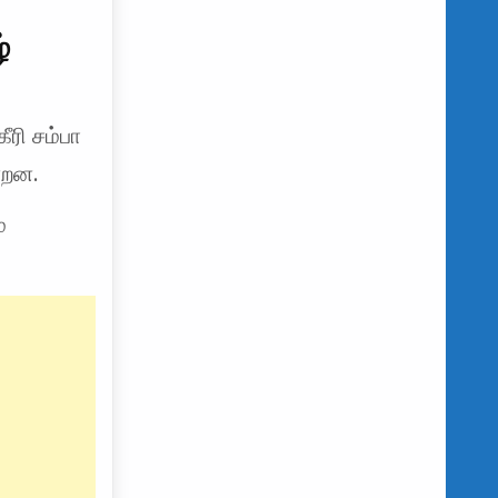
்
ீரி சம்பா
்றன.
்