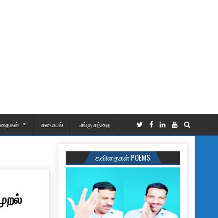
ிதைகள்
சமையல்
பங்கு சந்தை
கவிதைகள் POEMS
ுறல்