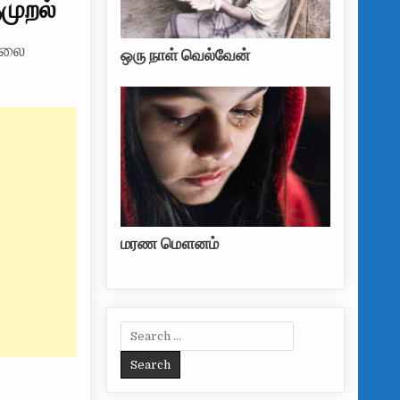
முறல்
விலை
ஒரு நாள் வெல்வேன்
மரண மௌனம்
Search for: