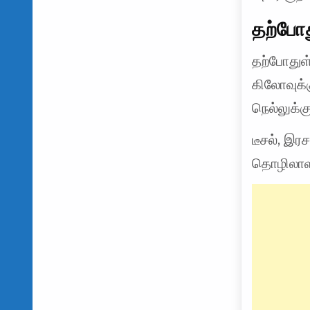
தற்போத
தற்போதுள்
கிலோவுக்கு
நெல்லுக்க
டீசல், இர
தொழிலாளர்