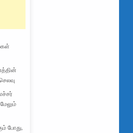
்
ைகள்
னத்தின்
 செலவு
ச்சர்
மேலும்
் போது, ​​