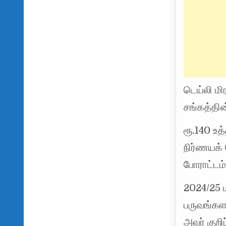
டெய்லி மி
சங்கத்தி
ரூ.140 உ
நிர்ணயக்
போராட்டம்
2024/25 ம
பருவங்கள
அவர் குறிப்