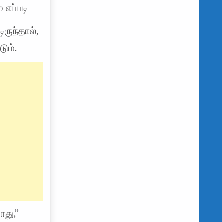
 எப்படி
ருந்தால்,
ும்.
ாது,”