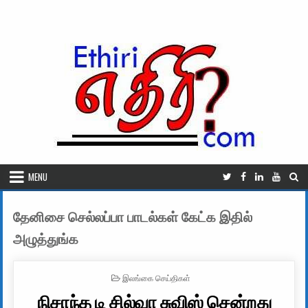
Skip to content
MENU
தேனிசை செல்லப்பா பாடல்கள் கேட்க இதில்
அழுத்துங்க
POSTED IN
இலங்கை செய்திகள்
நிசாந்த டி சில்வா சுவிஸ் சென்றது