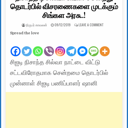
தொடர்பில் விசரணைகளை முடக்கும்
சிங்கள அரசு..!
AUTHOR:
PUBLISHED DATE:
ON நிசாந்த டி சி
நிருபர் காவலன்
09/12/2019
LEAVE A COMMENT
Spread the love
சிஐடி நிசாந்த சில்வா நாட்டை விட்டு
சட்டவிரோதமாக சென்றமை தொடர்பில்
முன்னாள் சிஐடி பணிப்பாளர் ஷானி