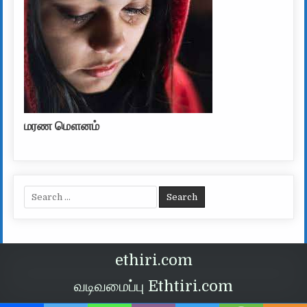
மரண மௌனம்
Search for:
ethiri.com
வடிவமைப்பு Ethtiri.com