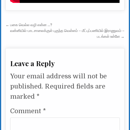
Post navigation
← பகை வெல்ல வழி என்ன …?
வன்னியில்-பாடசாலைக்குள் புகுந்த வெள்ளம் – மீட்புப்பணியில் இராணுவம் –
படங்கள் உள்ளே →
Leave a Reply
Your email address will not be
published.
Required fields are
marked
*
Comment
*