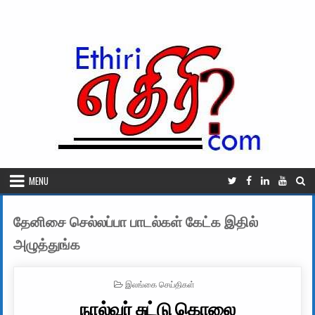
Skip to content
MENU
தேனிசை செல்லப்பா பாடல்கள் கேட்க இதில்
அழுத்துங்க
POSTED IN
இலங்கை செய்திகள்
நால்வர் சுட்டு கொலை