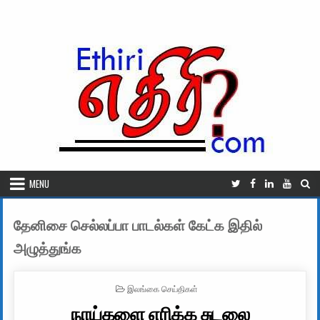
Skip to content
MENU
தேனிசை செல்லப்பா பாடல்கள் கேட்க இதில்
அழுத்துங்க
POSTED IN
இலங்கை செய்திகள்
நாய்களை எரிக்க சுடலை