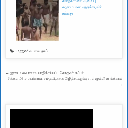
சிறைச்சாலை அமைப்பு
கடுமையான நெருக்கடியில்
உள்ளது
Tagged
சுடலை
,
நாய்
Post navigation
← ஹன்டா வைரஸால் பாதிக்கப்பட்ட சொகுசுக் கப்பல்
சிங்கள அரச பயங்கரவாதம் தமிழனை அழித்த கறுப்பு நாள் முள்ளி வாய்க்கால்
→