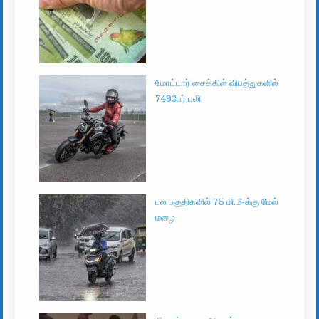
மோட்டார் சைக்கிள் விபத்துகளில்
749பேர் பலி
பல பகுதிகளில் 75 மி.மீ-க்கு மேல்
மழை