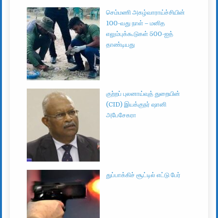
செம்மணி அகழ்வாராய்ச்சியின்
100-வது நாள் – மனித
எலும்புக்கூடுகள் 500-ஐத்
தாண்டியது
குற்றப் புலனாய்வுத் துறையின்
(CID) இயக்குநர் ஷானி
அபேசேகரா
துப்பாக்கிச் சூட்டில் எட்டு பேர்