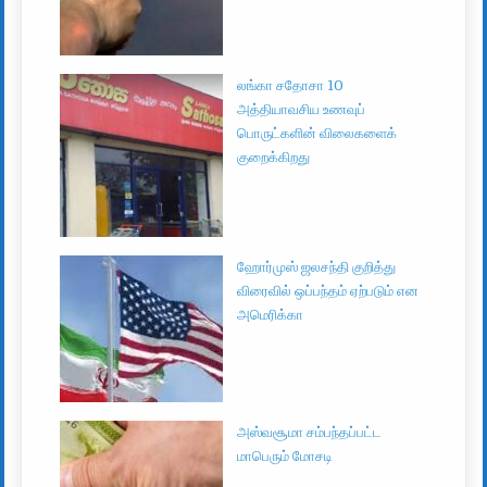
லங்கா சதோசா 10
அத்தியாவசிய உணவுப்
பொருட்களின் விலைகளைக்
குறைக்கிறது
ஹோர்முஸ் ஜலசந்தி குறித்து
விரைவில் ஒப்பந்தம் ஏற்படும் என
அமெரிக்கா
அஸ்வசூமா சம்பந்தப்பட்ட
மாபெரும் மோசடி