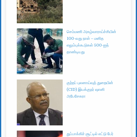
செம்மணி அகழ்வாராய்ச்சியின்
100-வது நாள் – மனித
எலும்புக்கூடுகள் 500-ஐத்
தாண்டியது
குற்றப் புலனாய்வுத் துறையின்
(CID) இயக்குநர் ஷானி
அபேசேகரா
துப்பாக்கிச் சூட்டில் எட்டு பேர்