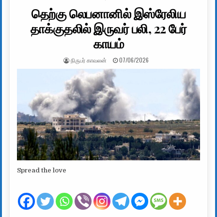
தெற்கு லெபனானில் இஸ்ரேலிய
தாக்குதலில் இருவர் பலி, 22 பேர்
காயம்
AUTHOR:
PUBLISHED DATE:
நிருபர் காவலன்
07/06/2026
Spread the love