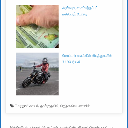
அஸ்வசூமா சம்பந்தப்பட்ட
மாபெரும் மோசடி
மோட்டார் சைக்கிள் விபத்துகளில்
749பேர் பலி
Tagged
காயம்
,
தாக்குதலில்
,
தெற்கு லெபனானில்
← இஸ்ரேலியத் துப்பாக்கிச் சூட்டில் பாலஸ்தீனிய மீனவர் கொல்லப்பட்டார்