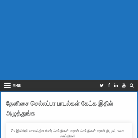
MENU
தேனிசை செல்லப்பா பாடல்கள் கேட்க இதில்
அழுத்துங்க
POSTED IN
இஸ்ரேல் பாலஸ்தீன போர் செய்திகள்
,
ஈரான் செய்திகள் ஈரான் நியூஸ்
,
உலக
செய்திகள்