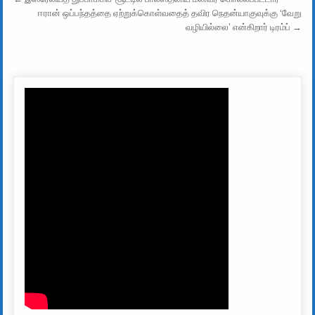
Post navigation
ஈரான் ஒப்பந்தத்தை ஏற்றுக்கொள்வதைத் தவிர நெதன்யாகுவுக்கு ‘வேறு
வழியில்லை’ என்கிறார் டிரம்ப் →