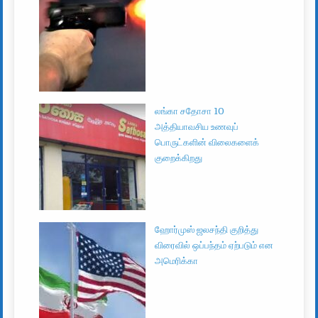
லங்கா சதோசா 10
அத்தியாவசிய உணவுப்
பொருட்களின் விலைகளைக்
குறைக்கிறது
ஹோர்முஸ் ஜலசந்தி குறித்து
விரைவில் ஒப்பந்தம் ஏற்படும் என
அமெரிக்கா