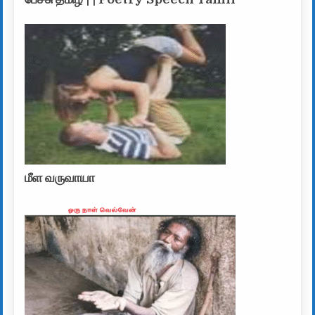
மீள வருவாயா