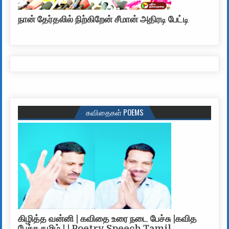
நான் தேர்தலில் நிற்கிறேன் சீமான் அதிரடி பேட்டி
கவிதைகள் POEMS
கிழித்த வன்னி | கவிதை உரை நடை பேச்சு |கவித
பேச்சு தமிழ் | | Poetry Speech Tamil