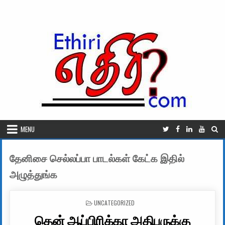
Skip to content
MENU
தேனிசை செல்லப்பா பாடல்கள் கேட்க இதில்
அழுத்துங்க
POSTED IN
UNCATEGORIZED
தென் ஆப்பிரிக்கா அதிபருக்கு