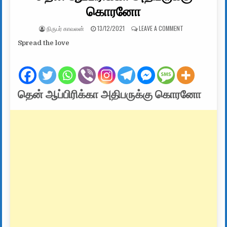
கொரனோ
AUTHOR:
PUBLISHED DATE:
ON தென் ஆப்பிர
நிருபர் காவலன்
13/12/2021
LEAVE A COMMENT
Spread the love
தென் ஆப்பிரிக்கா அதிபருக்கு கொரனோ