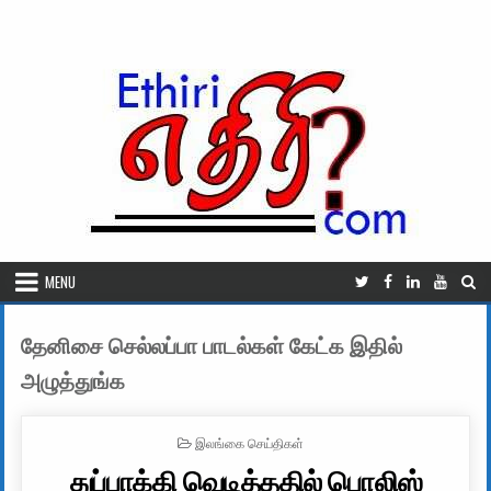
Skip to content
MENU
தேனிசை செல்லப்பா பாடல்கள் கேட்க இதில்
அழுத்துங்க
POSTED IN
இலங்கை செய்திகள்
துப்பாக்கி வெடித்ததில் பொலிஸ்