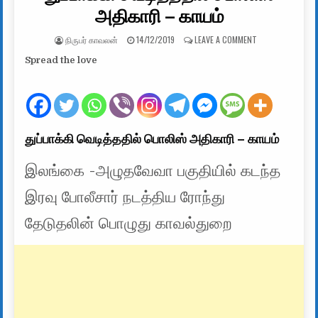
அதிகாரி – காயம்
AUTHOR:
PUBLISHED DATE:
ON துப்பாக்கி வெ
நிருபர் காவலன்
14/12/2019
LEAVE A COMMENT
Spread the love
துப்பாக்கி வெடித்ததில் பொலிஸ் அதிகாரி – காயம்
இலங்கை -அழுதவேவா பகுதியில் கடந்த
இரவு போலீசார் நடத்திய ரோந்து
தேடுதலின் பொழுது காவல்துறை