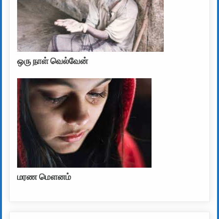
ஒரு நாள் வெல்வேன்
மரண மௌனம்