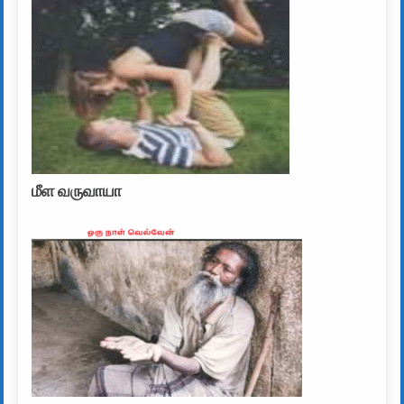
மீள வருவாயா