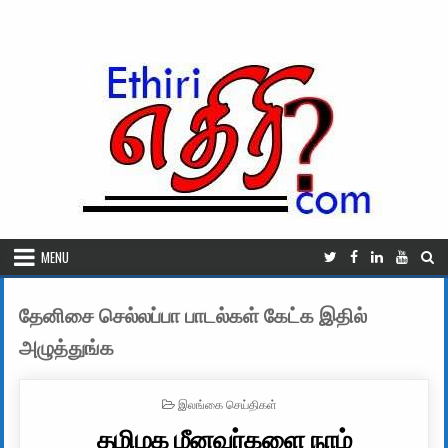
Skip to content
MENU
தேனிசை செல்லப்பா பாடல்கள் கேட்க இதில்
அழுத்துங்க
POSTED IN
இலங்கை செய்திகள்
தமிழக மீனவர்களை நாம்