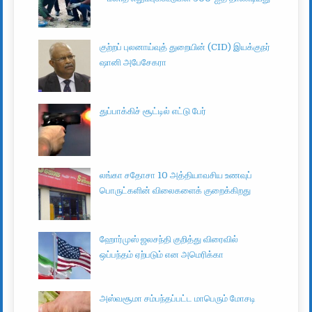
குற்றப் புலனாய்வுத் துறையின் (CID) இயக்குநர்
ஷானி அபேசேகரா
துப்பாக்கிச் சூட்டில் எட்டு பேர்
லங்கா சதோசா 10 அத்தியாவசிய உணவுப்
பொருட்களின் விலைகளைக் குறைக்கிறது
ஹோர்முஸ் ஜலசந்தி குறித்து விரைவில்
ஒப்பந்தம் ஏற்படும் என அமெரிக்கா
அஸ்வசூமா சம்பந்தப்பட்ட மாபெரும் மோசடி