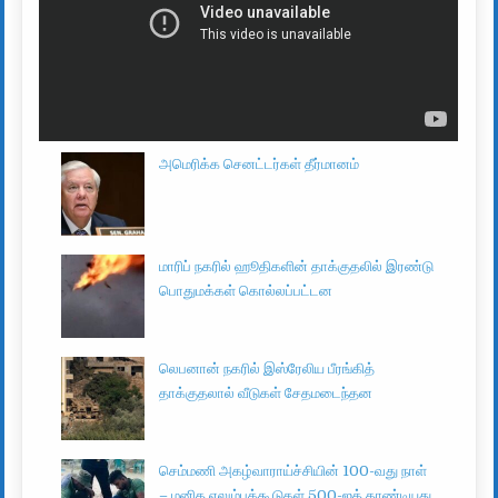
அமெரிக்க செனட்டர்கள் தீர்மானம்
மாரிப் நகரில் ஹூதிகளின் தாக்குதலில் இரண்டு
பொதுமக்கள் கொல்லப்பட்டன
லெபனான் நகரில் இஸ்ரேலிய பீரங்கித்
தாக்குதலால் வீடுகள் சேதமடைந்தன
செம்மணி அகழ்வாராய்ச்சியின் 100-வது நாள்
– மனித எலும்புக்கூடுகள் 500-ஐத் தாண்டியது