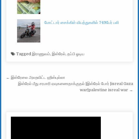
மோட்டார் சைக்கிள் விபத்துகளில் 749பேர் பலி
Tagged
இராணுவம்
,
இஸ்ரேல்
,
தப்பி ஓடிய
Post navigation
← இஸ்ரேலை அலறவிட்ட ஹிஸ்புல்லா
இஸ்ரேல் மீது சரமாரி ஏவுகணைதாக்குதல் |இஸ்ரேல் போர் |isreal Gaza
war|palestine isreal war →