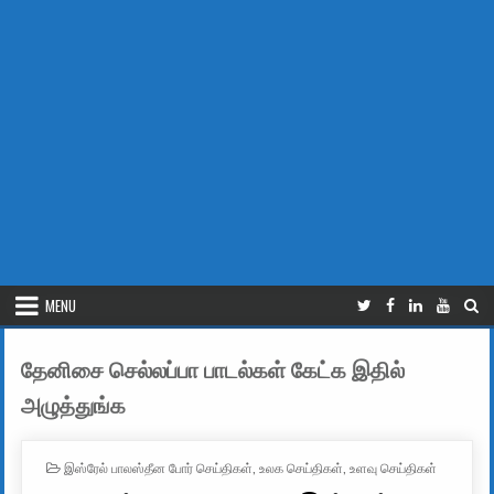
MENU
தேனிசை செல்லப்பா பாடல்கள் கேட்க இதில்
அழுத்துங்க
POSTED IN
இஸ்ரேல் பாலஸ்தீன போர் செய்திகள்
,
உலக செய்திகள்
,
உளவு செய்திகள்