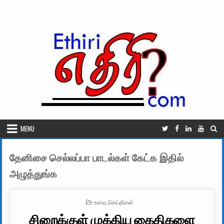
Skip to content
MENU
தேனிசை செல்லப்பா பாடல்கள் கேட்க இதில்
அழுத்துங்க
POSTED IN
உளவு செய்திகள்
சிறைக்குள் முக்கிய கைதிகளை