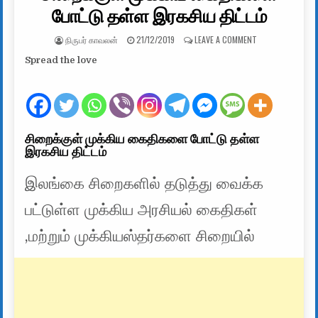
போட்டு தள்ள இரகசிய திட்டம்
AUTHOR:
PUBLISHED DATE:
ON சிறைக்குள் ம
நிருபர் காவலன்
21/12/2019
LEAVE A COMMENT
Spread the love
சிறைக்குள் முக்கிய கைதிகளை போட்டு தள்ள
இரகசிய திட்டம்
இலங்கை சிறைகளில் தடுத்து வைக்க
பட்டுள்ள முக்கிய அரசியல் கைதிகள்
,மற்றும் முக்கியஸ்தர்களை சிறையில்