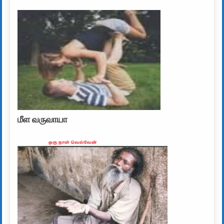
மீள வருவாயா