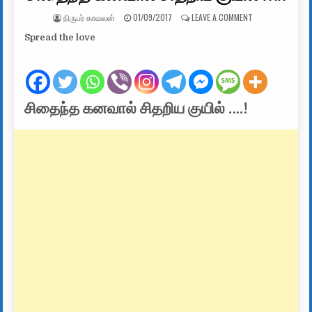
AUTHOR:
PUBLISHED DATE:
ON சிதைந்த கனவால
நிருபர் காவலன்
01/09/2017
LEAVE A COMMENT
Spread the love
சிதைந்த கனவால் சிதறிய குயில் ….!