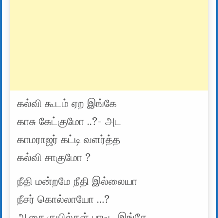
கல்வி கூடம் ஏற இங்கே
காசு கேட்குமோ ..?- அட
காமராஜர் கட்டி வளர்த்த
கல்வி சாகுமோ ?
நீதி மன்றமே நீதி இல்லையா
நீசர் கொல்லாயோ …?
ஆசை குயில்கள் பாடிட இங்கே