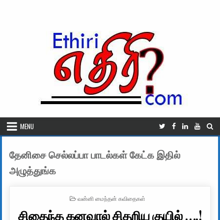
Skip to content
MENU
தேனிசை செல்லப்பா பாடல்கள் கேட்க இதில்
அழுத்துங்க
POSTED IN
வன்னி மைந்தன் கவிதைகள்
சிதைந்த கனவால் சிதறிய குயில் ….!