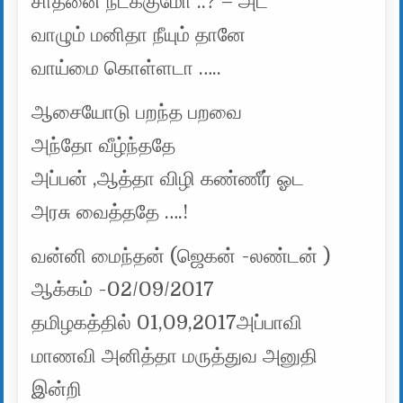
சாதனை நடக்குமோ ..? – அட
வாழும் மனிதா நீயும் தானே
வாய்மை கொள்ளடா …..
ஆசையோடு பறந்த பறவை
அந்தோ வீழ்ந்ததே
அப்பன் ,ஆத்தா விழி கண்ணீர் ஓட
அரசு வைத்ததே ….!
வன்னி மைந்தன் (ஜெகன் -லண்டன் )
ஆக்கம் -02/09/2017
தமிழகத்தில் 01,09,2017அப்பாவி
மாணவி அனித்தா மருத்துவ அனுதி
இன்றி