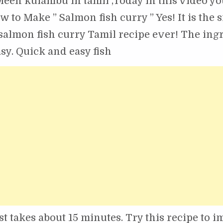
Meen kulambu in tamil ,Today in this video yo
w to Make ” Salmon fish curry ” Yes! It is the 
 salmon fish curry Tamil recipe ever! The ing
asy. Quick and easy fish
ust takes about 15 minutes. Try this recipe to 