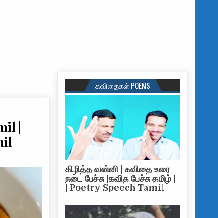
கவிதைகள் POEMS
mil |
il
கிழித்த வன்னி | கவிதை உரை
நடை பேச்சு |கவித பேச்சு தமிழ் |
| Poetry Speech Tamil