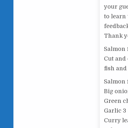
your gue
to learn 
feedbac
Thank y
Salmon f
Cut and 
fish and 
Salmon 
Big onio
Green ch
Garlic 3
Curry l