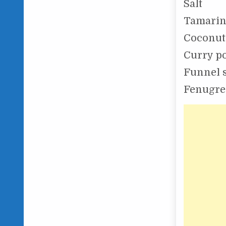
Salt
Tamarin
Coconut
Curry p
Funnel s
Fenugree