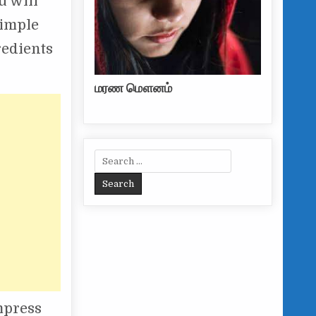
u will
simple
redients
மரண மௌனம்
Search for:
impress