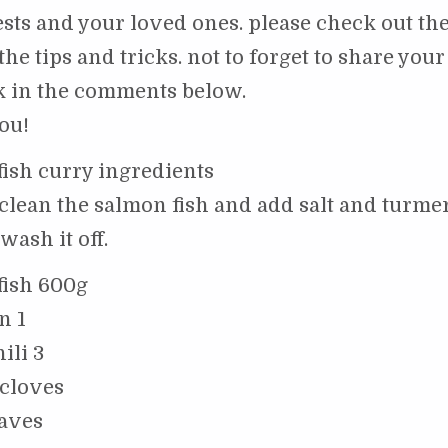
sts and your loved ones. please check out th
the tips and tricks. not to forget to share your
k in the comments below.
ou!
ish curry ingredients
clean the salmon fish and add salt and turmer
wash it off.
fish 600g
n 1
ili 3
 cloves
eaves