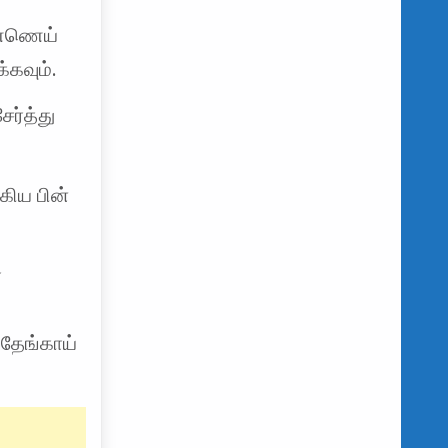
ண்ணெய்
்கவும்.
ேர்த்து
கிய பின்
ை
 தேங்காய்