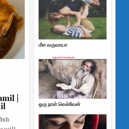
மீள வருவாயா
amil |
il
ஒரு நாள் வெல்வேன்
fish