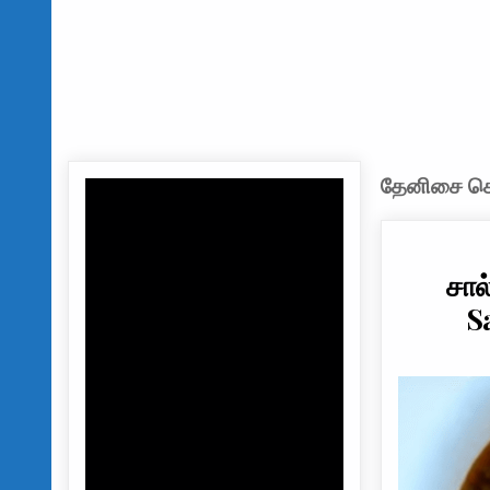
தேனிசை செல
சால
S