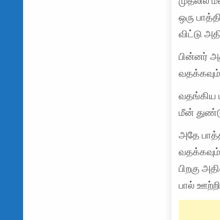
முதலில் ம
ஒரு பாத்
விட்டு அத
பின்னர் அத
வதக்கவும்
வதங்கிய ப
மீன் துண
அதே பாத்
வதக்கவும்
பிறகு அதி
பால் ஊற்ற