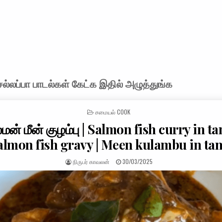
்லப்பா பாடல்கள் கேட்க இதில் அழுத்துங்க
POSTED IN
சமையல் COOK
்மன் மீன் குழம்பு | Salmon fish curry in ta
almon fish gravy | Meen kulambu in tam
AUTHOR:
PUBLISHED DATE:
நிருபர் காவலன்
30/03/2025