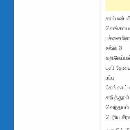
சால்மன் ம
வெங்காயம
பச்சைமிள
உல்லி 3
கறிவேப்பி
புளி தேவை
உப்பு
தேங்காய் 
கறித்தூள்
வெந்தயம் 
பெரிய சீர