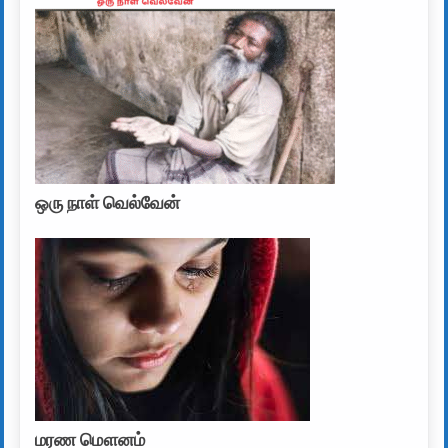
ஒரு நாள் வெல்வேன்
மரண மௌனம்