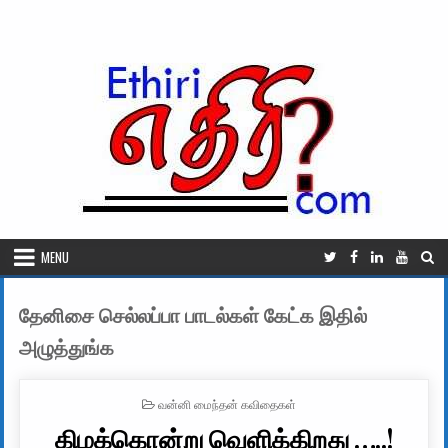
Skip to content
MENU
தேனிசை செல்லப்பா பாடல்கள் கேட்க இதில்
அழுத்துங்க
POSTED IN
வன்னி மைந்தன் கவிதைகள்
கிழக்கொன்று வெளிக்கிறது …..!