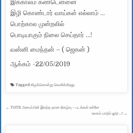
இக்காலம் கண்டென்னை
இழி கொண்டார் வாய்கள் எல்லாம் …
பொற்கால முன்றலில்
பொடியாகும் நிலை செய்தார் …!
வன்னி மைந்தன் – ( ஜெகன் )
ஆக்கம் -22/05/2019
Tagged
கிழக்கொன்று வெளிக்கிறது
Post navigation
← TGTE அமைப்பின் இரத்த தான நிகழ்வு – படங்கள் உள்ளே
உலகம் பாடும் ஓடு …! →