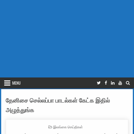
MENU
தேனிசை செல்லப்பா பாடல்கள் கேட்க இதில்
அழுத்துங்க
POSTED IN
இலங்கை செய்திகள்