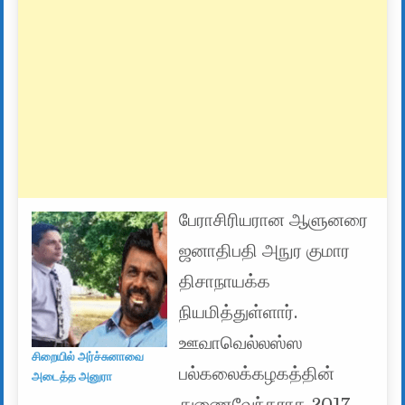
பேராசிரியரான ஆளுனரை
ஜனாதிபதி அநுர குமார
திசாநாயக்க
நியமித்துள்ளார்.
ஊவாவெல்லஸ்ஸ
சிறையில் அர்ச்சுனாவை
பல்கலைக்கழகத்தின்
அடைத்த அனுரா
துணைவேந்தராக 2017