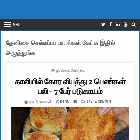
MENU
தேனிசை செல்லப்பா பாடல்கள் கேட்க இதில்
அழுத்துங்க
POSTED IN
இலங்கை செய்திகள்
காலியில் கோர விபத்து 2 பெண்கள்
பலி- 7 பேர் படுகாயம்
AUTHOR:
PUBLISHED DATE:
ON காலியில் கோர 
நிருபர் காவலன்
04/11/2019
LEAVE A COMMENT