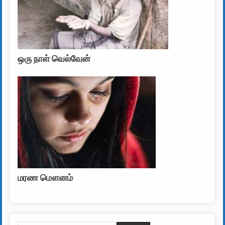
ஒரு நாள் வெல்வேன்
மரண மௌனம்