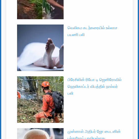
வெலிகம கடற்கரையில் உல்லாச
பயணி பலி
பிரேசிலின் ரியோ டி ஜெனிரோவில்
ஹெலிகாப்டர் விபத்தில் நால்வர்
பலி
முன்னாள் அதிபர் ஜோ பைடனின்
புற்றுநோய் பரவியுள்ளது