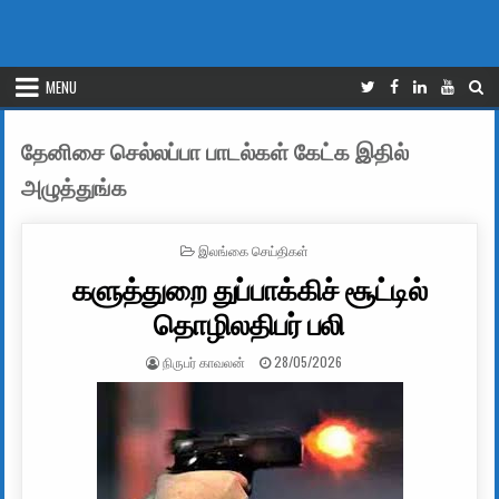
MENU
தேனிசை செல்லப்பா பாடல்கள் கேட்க இதில்
அழுத்துங்க
POSTED IN
இலங்கை செய்திகள்
களுத்துறை துப்பாக்கிச் சூட்டில்
தொழிலதிபர் பலி
AUTHOR:
PUBLISHED DATE:
நிருபர் காவலன்
28/05/2026