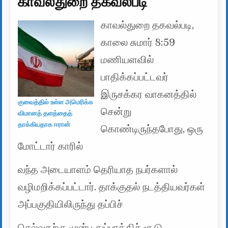
காவல்துறை தகவல்படி
காவல்துறை தகவல்படி,
காலை சுமார் 8:59
மணியளவில்
பாதிக்கப்பட்டவர்
இருசக்கர வாகனத்தில்
குவைத்தில் உள்ள அமெரிக்க
சென்று
விமானத் தளத்தைத்
தாக்கியதாக ஈரான்
கொண்டிருந்தபோது, ​​ஒரு
மோட்டார் காரில்
வந்த அடையாளம் தெரியாத நபர்களால்
வழிமறிக்கப்பட்டார். தாக்குதல் நடத்தியவர்கள்
அப்பகுதியிலிருந்து தப்பிச்
செல்வதற்கு முன்பு துப்பாக்கிச் சூடு