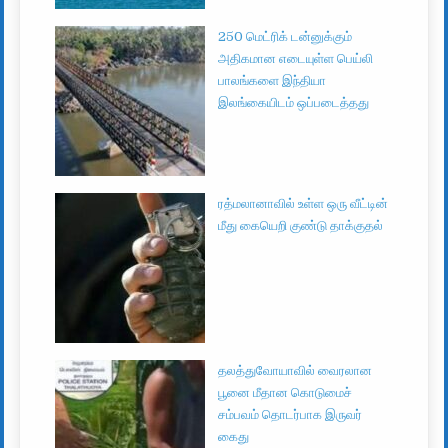
250 மெட்ரிக் டன்னுக்கும்
அதிகமான எடையுள்ள பெய்லி
பாலங்களை இந்தியா
இலங்கையிடம் ஒப்படைத்தது
ரத்மலானாவில் உள்ள ஒரு வீட்டின்
மீது கையெறி குண்டு தாக்குதல்
தலத்துவோயாவில் வைரலான
பூனை மீதான கொடுமைச்
சம்பவம் தொடர்பாக இருவர்
கைது