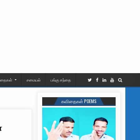
ிதைகள்
சமையல்
பங்கு சந்தை
கவிதைகள் POEMS
்
ை தள்ளிப் போட உதவும் வழிகள்