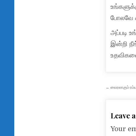
உங்களுக்க
போலவே கர
அப்படி உ
இன்றி நீ
உதவிகளை
Post na
← வைரலாகும் ரம்ய
Leave a
Your em