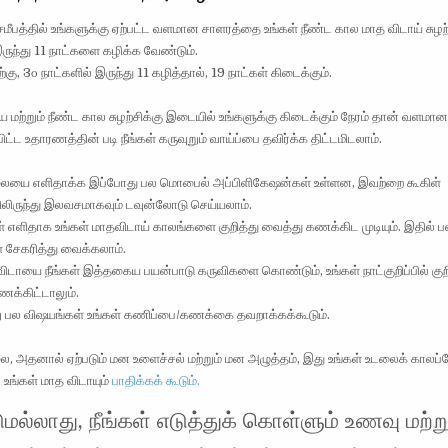
சமீபத்தில் உங்களுக்கு ஏற்பட்ட வளமான சாளரத்தை உங்கள் நீண்ட கால மாத விடாய் சுழற
இருந்து 11 நாட்களை கழிக்க வேண்டும்.
கு, 3௦ நாட்களில் இருந்து 11 கழித்தால், 19 நாட்கள் கிடைக்கும்.
ய மற்றும் நீண்ட கால சுழற்சிக்கு இடையில் உங்களுக்கு கிடைக்கும் நேரம் தான் வளமான
பிட்ட உதாரணத்தின் படி நீங்கள் கருவுறும் வாய்ப்பை தவிர்க்க திட்டமிடலாம்.
லையை எளிதாக்க இப்போது பல மொபைல் அப்பிளிகேஷன்கள் உள்ளன, இவற்றை கூகிள்
லிருந்து இலவசமாகவும் டவுன்லோடு செய்யலாம்.
கள் எளிதாக உங்கள் மாதவிடாய் காலங்களை குறித்து வைத்து கணக்கிட முடியும். இதில் 
சேகரித்து வைக்கலாம்.
விடாயை நீங்கள் இத்தகைய பயன்பாடு கருவிகளை கொண்டும், உங்கள் நாட்குறிப்பில் குறி
க்கிட்டாலும்.
ு பல விஷயங்கள் உங்கள் கணிப்பை/கணக்கை தவறாக்கக்கூடும்.
ை, அதனால் ஏற்படும் மன உளைச்சல் மற்றும் மன அழுத்தம், இது உங்கள் உடலைக் காலப்
, உங்கள் மாத விடாயும்
பாதிக்கக் கூடும்.
ுமல்லாது, நீங்கள் எடுத்துக் கொள்ளும் உணவு மற்ற