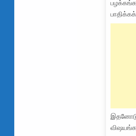
பழக்கங்க
பாதிக்கக்
இதனோடு ச
விஷயங்கள