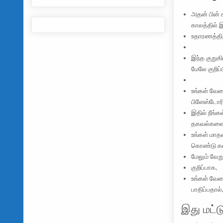
அதன் பின் 
காலத்தில் 
உதாரணத்திற்
இந்த குறுகி
மேலே குறிப்
உங்கள் வே
பிளேஸ்டோரி
இதில் நீங்
தகவல்களை 
உங்கள் மாத
கொண்டு கண
மேலும் வேற
குறிப்பாக,
உங்கள் வேல
பாதிப்பதால்
இது மட்ட