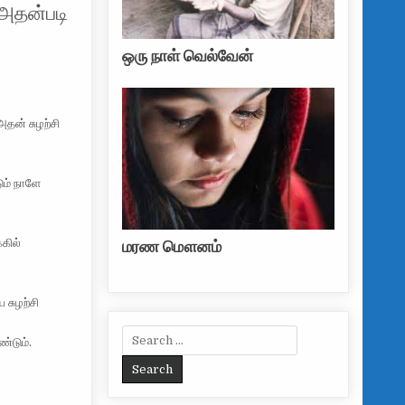
அதன்படி
ஒரு நாள் வெல்வேன்
தன் சுழற்சி
ும் நாளே
கில்
மரண மௌனம்
 சுழற்சி
Search for:
ண்டும்.