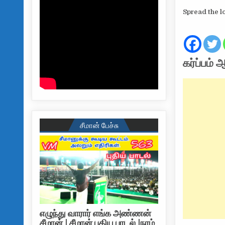
Spread the l
கர்ப்பம
சீமான் பேச்சு
எழுந்து வாரார் எங்க அண்ணன்
சீமான் | சீமான் புதிய பாடல் |நாம்