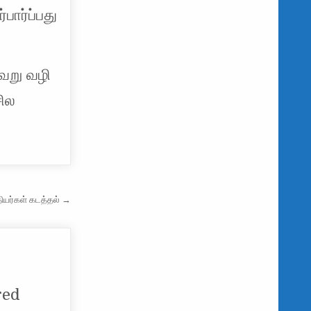
பார்ப்பது
வேறு வழி
சில
ியர்கள் கடத்தல் →
red