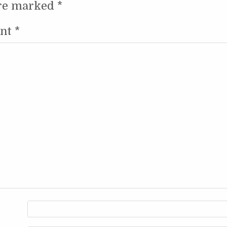
are marked
*
nt
*