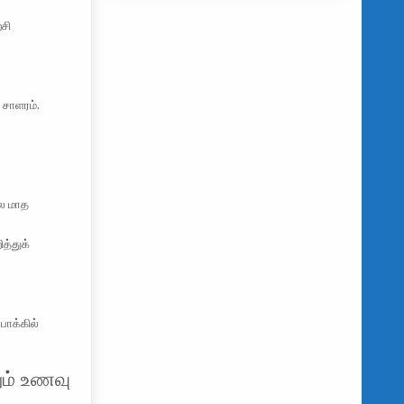
்சி
 சாளரம்.
பல மாத
த்துக்
போக்கில்
ும் உணவு