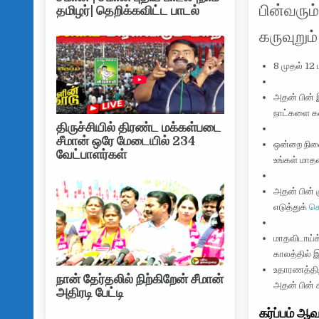
பின்வரு
தமிழர்| தெறிக்கவிட்ட பாடல்
கருவுறும
8 முதல் 12 
அதன் பின் 
நாட்களை கண
திருச்சியில் திரண்ட மக்கள்படை
சீமான் ஒரே மேடையில் 234
ஒன்றை நினை
வேட்பாளர்கள்
உங்கள் மாத
அதன் பின் 
எடுத்துக்
கொ
மாதவிடாய்க
காலத்தில் இ
உதாரணத்திற்
நான் தேர்தலில் நிற்கிறேன் சீமான்
அதன் பின் க
அதிரடி பேட்டி
கர்ப்பம் ஆ