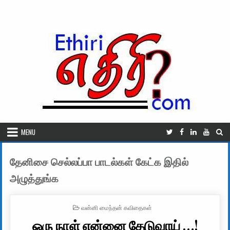
Skip to content
MENU
தேனிசை செல்லப்பா பாடல்கள் கேட்க இதில்
அழுத்துங்க
POSTED IN
வன்னி மைந்தன் கவிதைகள்
ஒரு நாள் என்னை தேடுவாய் …!