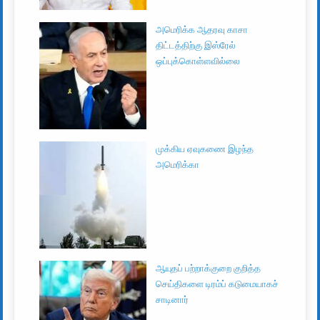
அமெரிக்க ஆதரவு காசா
திட்டத்திற்கு இஸ்ரேல்
ஒப்புக்கொள்ளவில்லை
முக்கிய ஏவுகணை இழந்த
அமெரிக்கா
ஆயுதப் பற்றாக்குறை குறித்த
செய்திகளை டிரம்ப் கடுமையாகச்
சாடினார்