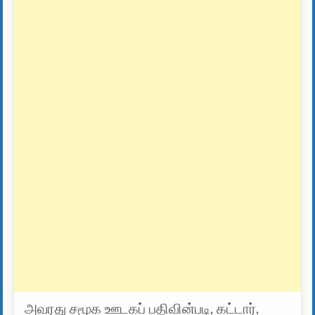
அவரது சமூக ஊடகப் பதிவின்படி, கட்டார்,