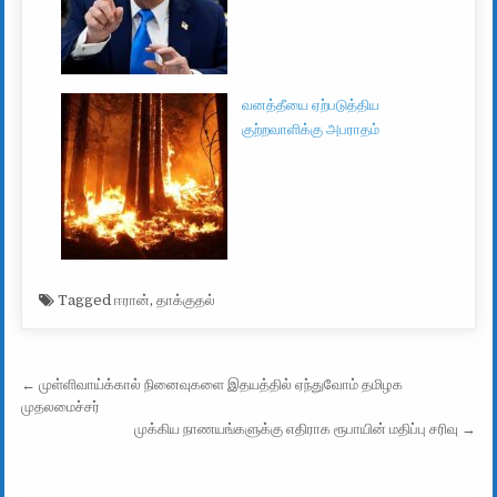
வனத்தீயை ஏற்படுத்திய
குற்றவாளிக்கு அபராதம்
Tagged
ஈரான்
,
தாக்குதல்
Post navigation
← முள்ளிவாய்க்கால் நினைவுகளை இதயத்தில் ஏந்துவோம் தமிழக
முதலமைச்சர்
முக்கிய நாணயங்களுக்கு எதிராக ரூபாயின் மதிப்பு சரிவு →