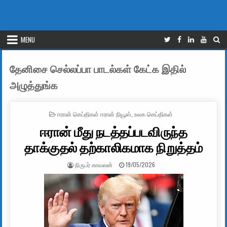
MENU
தேனிசை செல்லப்பா பாடல்கள் கேட்க இதில்
அழுத்துங்க
POSTED IN
ஈரான் செய்திகள் ஈரான் நியூஸ்
,
உலக செய்திகள்
ஈரான் மீது நடத்தப்படவிருந்த
தாக்குதல் தற்காலிகமாக நிறுத்தம்
AUTHOR:
PUBLISHED DATE:
நிருபர் காவலன்
19/05/2026