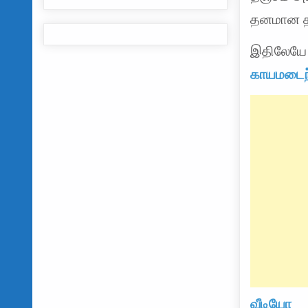
தனமான தா
இதிலேயே 
காயமடைந
வீடியோ