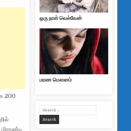
ஒரு நாள் வெல்வேன்
மரண மௌனம்
்க 200
Search for:
றில்
 மிராண்டி