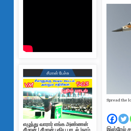
சீமான் பேச்சு
Spread the l
எழுந்து வாரார் எங்க அண்ணன்
இஸ்ரேல் த
சீமான் | சீமான் புதிய பாடல் |நாம்