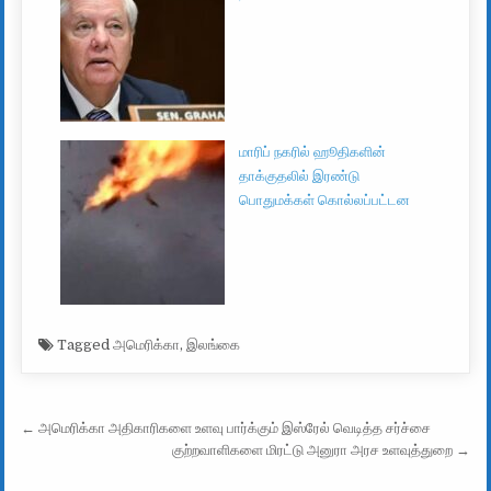
மாரிப் நகரில் ஹூதிகளின்
தாக்குதலில் இரண்டு
பொதுமக்கள் கொல்லப்பட்டன
Tagged
அமெரிக்கா
,
இலங்கை
Post navigation
← அமெரிக்கா அதிகாரிகளை உளவு பார்க்கும் இஸ்ரேல் வெடித்த சர்ச்சை
குற்றவாளிகளை மிரட்டு அனுரா அரச உளவுத்துறை →