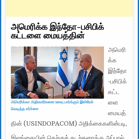
அமெரிக்க இந்தோ-பசிபிக்
கட்டளை மையத்தின்
அமெரி
க்க
இந்தோ
-பசிபிக்
கட்ட
ளை
அமெரிக்கா அதிகாரிகளை உளவு பார்க்கும் இஸ்ரேல்
வெடித்த சர்ச்சை
மையத்
தின் (USINDOPACOM) அறிக்கைகளின்படி,
இலங்கையின் தெற்குக் கடற்கரைக்கு அப்பால்