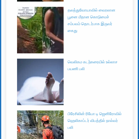
தலத்துவோயாவில் வைரலான
பூனை மீதான கொடுமைச்
சம்பவம் தொடர்பாக இருவர்
கைது
வெலிகம கடற்கரையில் உல்லாச
பயணி பலி
பிரேசிலின் ரியோ டி ஜெனிரோவில்
ஹெலிகாப்டர் விபத்தில் நால்வர்
பலி