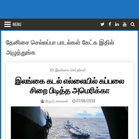
MENU
தேனிசை செல்லப்பா பாடல்கள் கேட்க இதில்
அழுத்துங்க
POSTED IN
இலங்கை செய்திகள்
இலங்கை கடல் எல்லையில் கப்பலை
சிறை பிடித்த அமெரிக்கா
AUTHOR:
PUBLISHED DATE:
நிருபர் காவலன்
07/06/2026