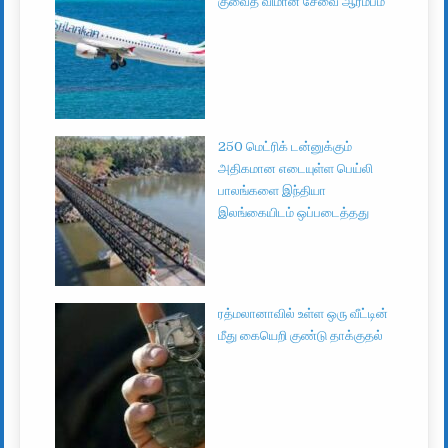
குவைத் விமான சேவை ஆரம்பம்
250 மெட்ரிக் டன்னுக்கும்
அதிகமான எடையுள்ள பெய்லி
பாலங்களை இந்தியா
இலங்கையிடம் ஒப்படைத்தது
ரத்மலானாவில் உள்ள ஒரு வீட்டின்
மீது கையெறி குண்டு தாக்குதல்