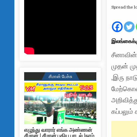
Spread the l
இலங்கைக்கு
சீனாவின
முதன் மு
சீமான் பேச்சு
,இரு நா
மேற்கொள
அறிவித்த
கப்பலும்
எழுந்து வாரார் எங்க அண்ணன்
சீமான் | சீமான் புதிய பாடல் |நாம்