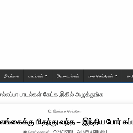
இலங்கை
பாடல்கள்
இணையங்கள்
உலக செய்திகள்
கவ
்லப்பா பாடல்கள் கேட்க இதில் அழுத்துங்க
POSTED IN
இலங்கை செய்திகள்
லங்கைக்கு மிதந்து வந்த – இந்திய போர் கப்
AUTHOR:
PUBLISHED DATE:
ON இலங்கைக்கு மி
நிருபர் காவலன்
26/11/2019
LEAVE A COMMENT