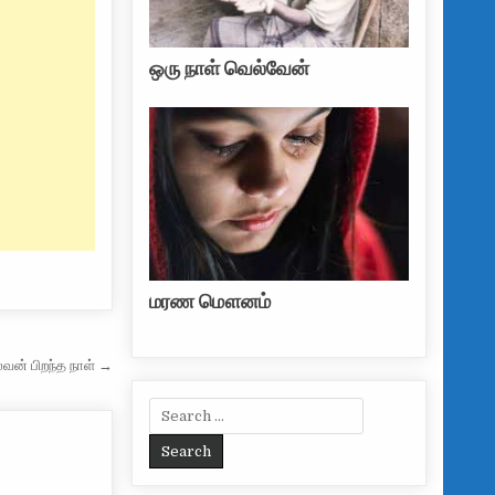
ஒரு நாள் வெல்வேன்
மரண மௌனம்
வன் பிறந்த நாள் →
Search for: