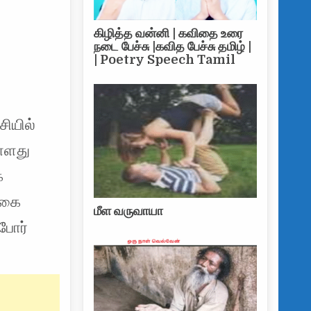
கிழித்த வன்னி | கவிதை உரை
நடை பேச்சு |கவித பேச்சு தமிழ் |
| Poetry Speech Tamil
ியில்
ள்ளது
ை
்கை
மீள வருவாயா
 போர்
ு