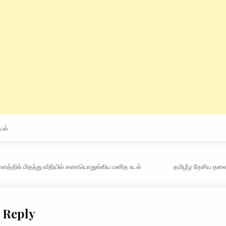
்பல்
vigation
்ளத்தில் மிதந்து வீதியில் கரையொதுங்கிய மனித உடல்
தமிழீழ தேசிய தலை
 Reply