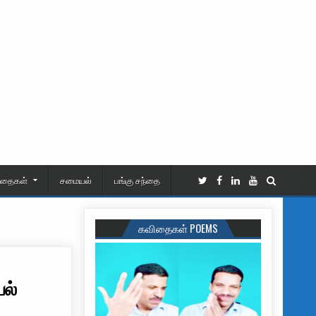
ிதைகள்
சமையல்
பங்கு சந்தை
கவிதைகள் POEMS
பல்
தந்து வந்த – இந்திய போர் கப்பல்