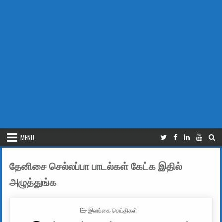
MENU
தேனிசை செல்லப்பா பாடல்கள் கேட்க இதில்
அழுத்துங்க
POSTED IN
இலங்கை செய்திகள்