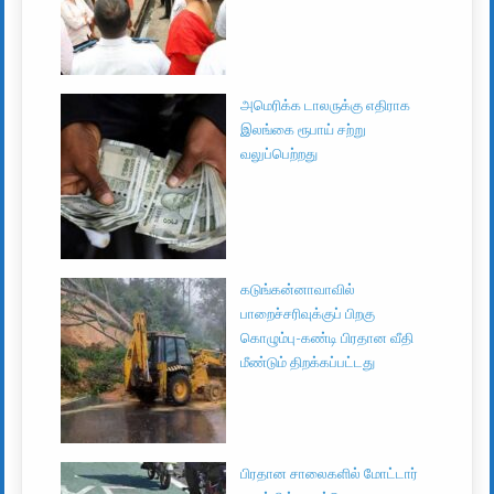
அமெரிக்க டாலருக்கு எதிராக
இலங்கை ரூபாய் சற்று
வலுப்பெற்றது
கடுங்கன்னாவாவில்
பாறைச்சரிவுக்குப் பிறகு
கொழும்பு-கண்டி பிரதான வீதி
மீண்டும் திறக்கப்பட்டது
பிரதான சாலைகளில் மோட்டார்