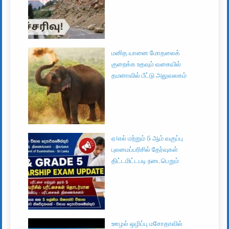
மனித யானை மோதலைக்
குறைக்க உதவும் வகையில்
தமனாவில் பீட்டு அலுவலகம்
ஏ/எல் மற்றும் 5 ஆம் வகுப்பு
புலமைப்பரிசில் தேர்வுகள்
திட்டமிட்டபடி நடைபெறும்
ஊழல் ஒழிப்பு மசோதாவில்