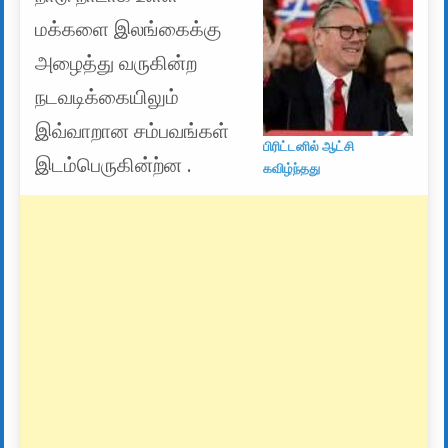
மக்களை இலங்கைக்கு
அழைத்து வருகின்ற
நடவடிக்கையிலும்
இவ்வாறான சம்பவங்கள்
பிரிட்டனில் ஆட்சி
இடம்பெருகின்ற்ன .
கவிழ்ந்தது