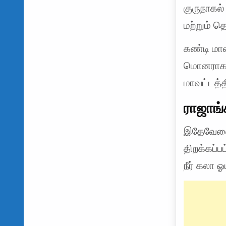
குருநாகல
மற்றும் 
கண்டி மாவ
மொனராகலை
மாவட்டத்
ராஜாங்
இதேவேளை,
திறக்கப்ப
நீர் கலா 