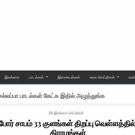
இலங்கை
பாடல்கள்
இணையங்கள்
உலக செய்திகள்
கவ
்லப்பா பாடல்கள் கேட்க இதில் அழுத்துங்க
POSTED IN
இலங்கை செய்திகள்
போர் சாபம் 33 குளங்கள் திறப்பு வெள்ளத்தில
கிராமங்கள்