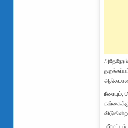
அதேநேரம்
திறக்கப்ப
அதிகமா
நீரையும்
கங்கைக்கு
விடுகின்
நீர்மட்டம