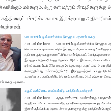
் வசிக்கும் மக்களும், ஆறுகள் மற்றும் நீர்வழிகளுக்கு அ
மூகத்தினரும் எச்சரிக்கையாக இருக்குமாறு அதிகாரிகள
தியுள்ளனர்.
லெபனானில் முன்னாள் சிரிய இராணுவ ஜெனரல் கைது
Spread the love லெபனானில் முன்னாள் சிரிய இராணுவ ஜ
லெபனானில் முன்னாள் சிரிய இராணுவ ஜெனரல் கைது “மனிதகுலத்
எதிரான குற்றங்களுக்காக” சிரியாவால் தேடப்பட்டு வந்த முன்னாள் 
இராணுவ அதிகாரி மேஜர் ஜெனரல் அடெல் இசாவை, லெபனானின் 
குற்றப் புலனாய்வுப் பிரிவு கைது செய்துள்ளது. பஷார் அல்-அசாத்தின
அசாத்தின் ஆட்சிக்காலத்தில் சிரிய இராணுவத்தின் 17வது பிரிவின
தளபதியாகப் பணியாற்றிய இசாவுக்கு எதிராக, அவர் இல்லாத நிலைய
ையால் கைது ஆணை…
சவூதி எண்ணெய் வயல்கள் மீது ஹூதிகள் தாக்குதல்
Spread the love சவூதி எண்ணெய் வயல்கள் மீது ஹூதிகள் 
சவூதி எண்ணெய் வயல்கள் மீது ஹூதிகள் தாக்குதல் சவுதி அரம்
ஜிசான் சுத்திகரிப்பு ஆலை மீதான தாக்குதலுக்கு ஹூதிகள் பொறுப