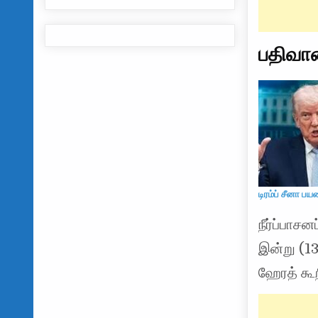
பதிவா
டிரம்ப் சீனா ப
நீர்ப்பாசன
இன்று (1
ஹேரத் கூற