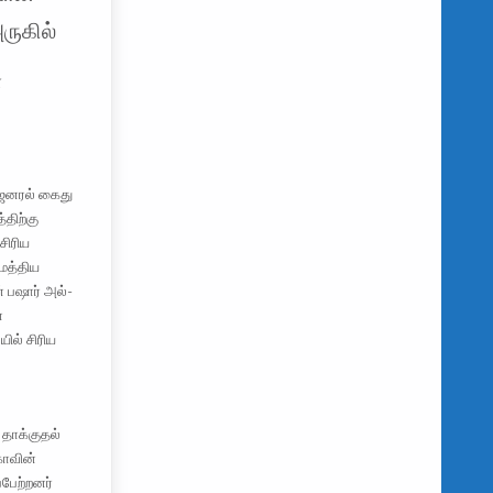
ருகில்
்
ெனரல் கைது
திற்கு
சிரிய
மத்திய
் பஷார் அல்-
்
ில் சிரிய
தாக்குதல்
கோவின்
்பேற்றனர்