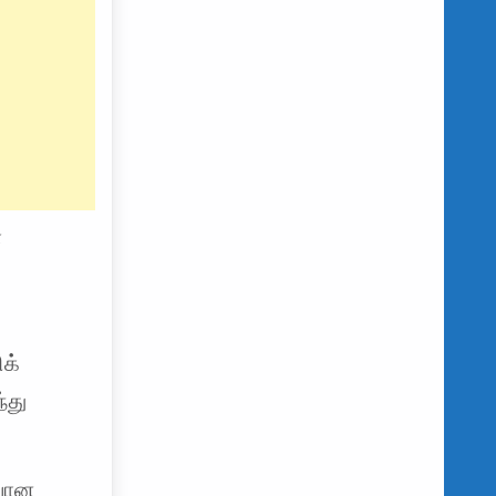
்
க்
்து
்வான