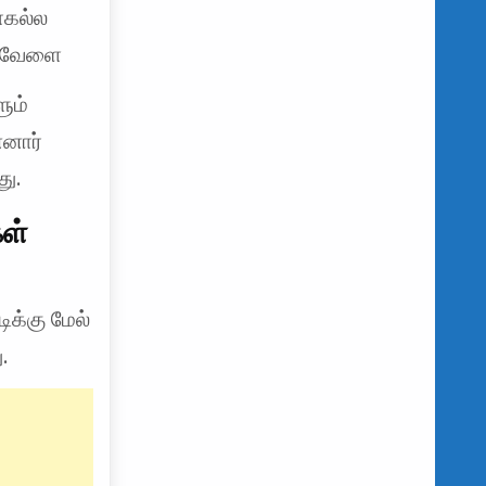
ாகல்ல
தேவேளை
ும்
னார்
ு.
கள்
ிக்கு மேல்
.