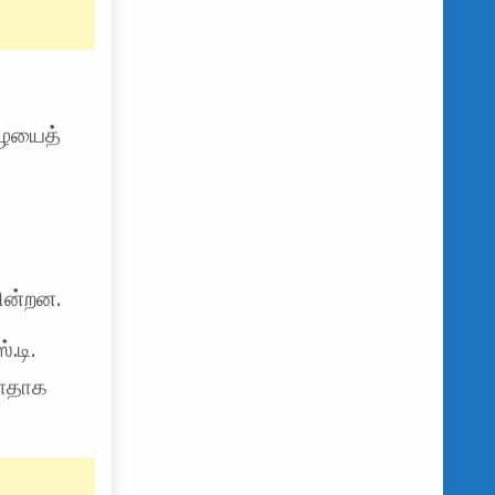
ழையைத்
ின்றன.
.டி.
்ளதாக