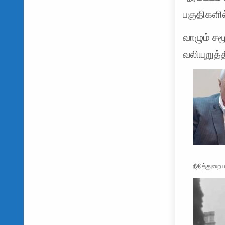
பகுதிகளில
வாழும் ச
வலியுறுத்
நீதித்துற