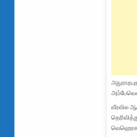
அநுராதபுர
அம்பேவெல
வீரவில ஆ
தெரிவித்
வெஹெரகல 