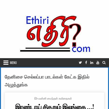
Skip to content
MENU
தேனிசை செல்லப்பா பாடல்கள் கேட்க இதில்
அழுத்துங்க
POSTED IN
வன்னி மைந்தன் கவிதைகள்
இரண்டாய் சிதறும் இலங்கை …!