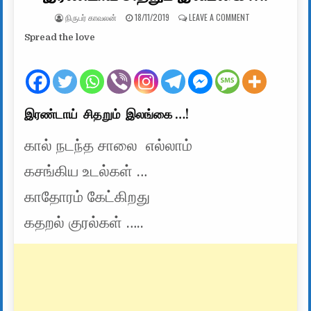
AUTHOR:
PUBLISHED DATE:
ON இரண்டாய் சித
நிருபர் காவலன்
18/11/2019
LEAVE A COMMENT
Spread the love
இரண்டாய் சிதறும் இலங்கை …!
கால் நடந்த சாலை எல்லாம்
கசங்கிய உடல்கள் …
காதோரம் கேட்கிறது
கதறல் குரல்கள் …..