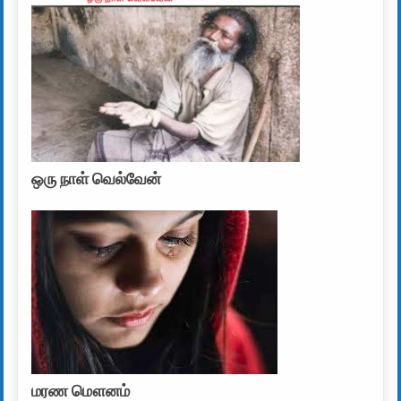
ஒரு நாள் வெல்வேன்
மரண மௌனம்