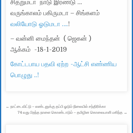
சிதறுமடா நாடு இரண்டு …
வருங்காலம் பகிருமடா – சிங்களம்
வலியோடு ஓடுமடா ….
!
– வன்னி மைந்தன் ( ஜெகன் )
ஆக்கம் -18-1-2019
கோட்டபாய பதவி ஏற்ற -ஆட்சி எண்ணிய
பொழுது ..!
Post navigation
← நாட்டைவிட்டு – லண்டனுக்கு தப்பி ஓடும் நிலையில் சந்திரிக்கா
74 வது பிறந்த நாளை கொண்டாடும் – தமிழின கொலையாளி மகிந்த →