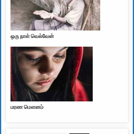
ஒரு நாள் வெல்வேன்
மரண மௌனம்