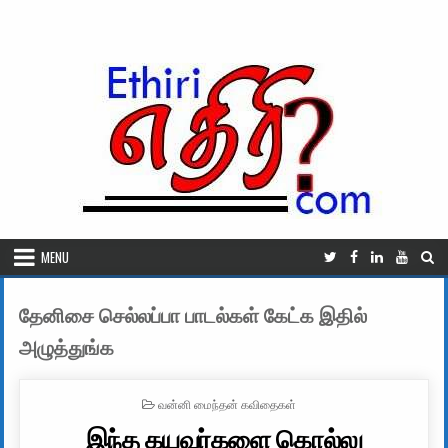
Skip to content
MENU
தேனிசை செல்லப்பா பாடல்கள் கேட்க இதில்
அழுத்துங்க
POSTED IN
வன்னி மைந்தன் கவிதைகள்
இந்த கயவர்களை கொல்லு