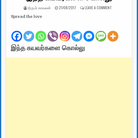
AUTHOR:
PUBLISHED DATE:
ON இந்த கயவர்
நிருபர் காவலன்
21/08/2017
LEAVE A COMMENT
Spread the love
இந்த கயவர்களை கொல்லு