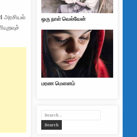
4 அரசியல்
ஒரு நாள் வெல்வேன்
யுறவுச்
மரண மௌனம்
Search for: