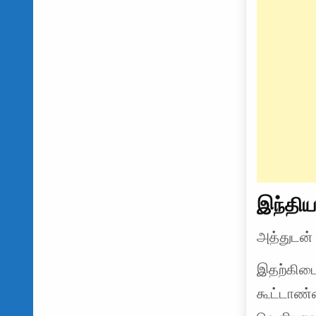
இந்தி
அத்துடன் 
இதற்கிடை
கூட்டாண்ம