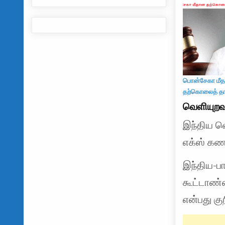
பொன்சேகா மீ
தற்கொலைத் தா
வெளியுறவ
இந்திய வெ
எக்ஸ் கணக
இந்திய-பா
கூட்டாண்ம
என்பது கு