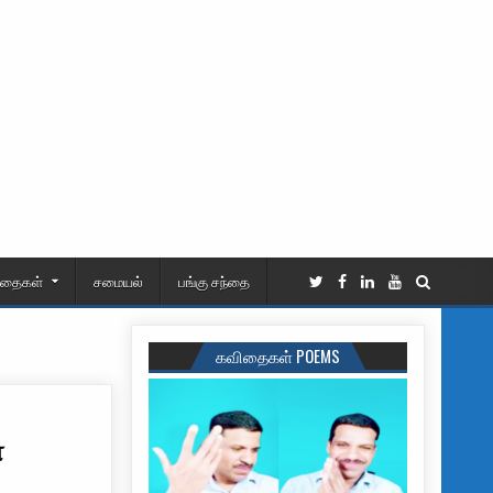
ிதைகள்
சமையல்
பங்கு சந்தை
கவிதைகள் POEMS
்