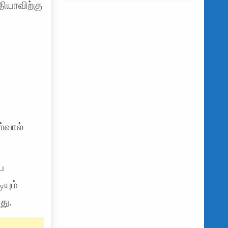
தியாவிற்கு
ஸ்வால்
ய
யும்
து.